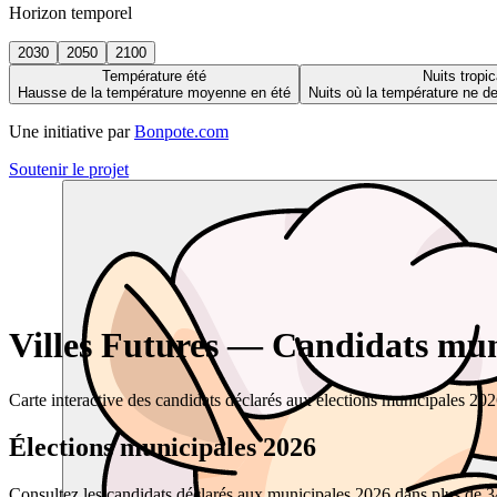
Horizon temporel
2030
2050
2100
Température été
Nuits tropic
Hausse de la température moyenne en été
Nuits où la température ne 
Une initiative par
Bonpote.com
Soutenir le projet
Villes Futures — Candidats muni
Carte interactive des candidats déclarés aux élections municipales 20
Élections municipales 2026
Consultez les candidats déclarés aux municipales 2026 dans plus de 34 0