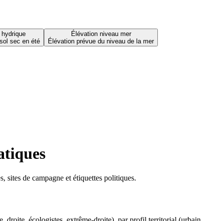
 hydrique
Élévation niveau mer
sol sec en été
Élévation prévue du niveau de la mer
atiques
 sites de campagne et étiquettes politiques.
oite, écologistes, extrême-droite), par profil territorial (urbain,