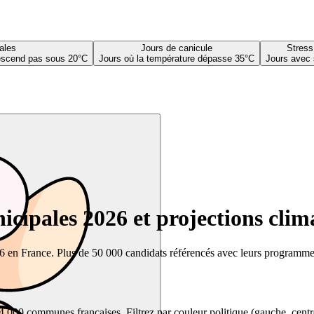
ales
Jours de canicule
Stress
descend pas sous 20°C
Jours où la température dépasse 35°C
Jours avec 
cipales 2026 et projections clim
26 en France. Plus de 50 000 candidats référencés avec leurs programmes,
00 communes françaises. Filtrez par couleur politique (gauche, centre, dr