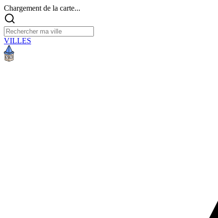
Chargement de la carte...
VILLES