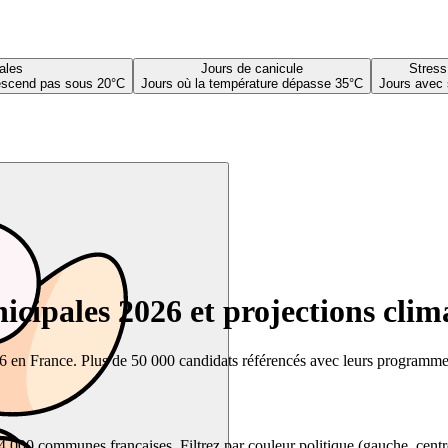
ales
Jours de canicule
Stress
descend pas sous 20°C
Jours où la température dépasse 35°C
Jours avec 
cipales 2026 et projections clim
26 en France. Plus de 50 000 candidats référencés avec leurs programmes,
00 communes françaises. Filtrez par couleur politique (gauche, centre, dr