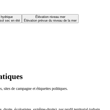
 hydrique
Élévation niveau mer
sol sec en été
Élévation prévue du niveau de la mer
atiques
 sites de campagne et étiquettes politiques.
oite, écologistes, extrême-droite), par profil territorial (urbain,