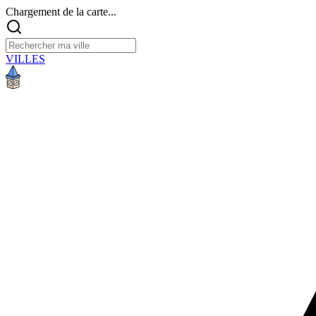
Chargement de la carte...
VILLES