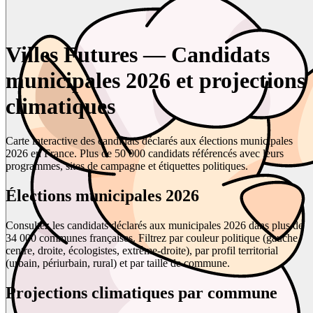
Villes Futures — Candidats
municipales 2026 et projections
climatiques
Carte interactive des candidats déclarés aux élections municipales
2026 en France. Plus de 50 000 candidats référencés avec leurs
programmes, sites de campagne et étiquettes politiques.
Élections municipales 2026
Consultez les candidats déclarés aux municipales 2026 dans plus de
34 000 communes françaises. Filtrez par couleur politique (gauche,
centre, droite, écologistes, extrême-droite), par profil territorial
(urbain, périurbain, rural) et par taille de commune.
Projections climatiques par commune