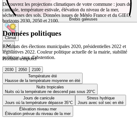
Découvrez les projections climatiques de votre commune : jours de
canicule, température estivale, élévation du niveau de la mer,
sécheresses des sols. Données issues de Météo France et du GIEC,
Brebis galeuses
horizons 2030, 2050 et 2100.
Données politiques
Climat
Résultats des élections municipales 2020, présidentielles 2022 et
législatives 2022. Couleur politique actuelle de la mairie, stabilité
politique, taux d'abstention.
Horizon temporel
2030
2050
2100
Température été
Hausse de la température moyenne en été
Nuits tropicales
Nuits où la température ne descend pas sous 20°C
Jours de canicule
Stress hydrique
Jours où la température dépasse 35°C
Jours avec sol sec en été
Élévation niveau mer
Élévation prévue du niveau de la mer