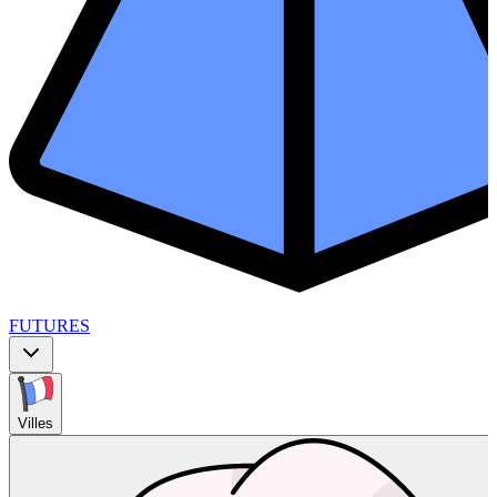
FUTURES
Villes