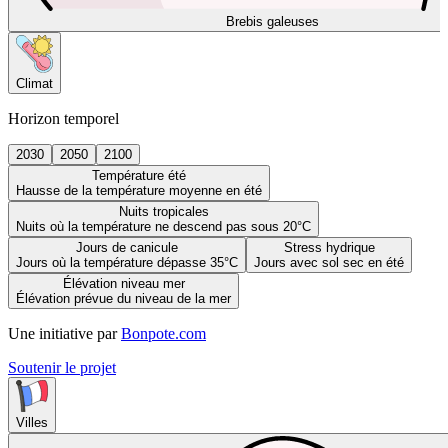
Brebis galeuses
Climat
Horizon temporel
2030
2050
2100
Température été
Hausse de la température moyenne en été
Nuits tropicales
Nuits où la température ne descend pas sous 20°C
Jours de canicule
Stress hydrique
Jours où la température dépasse 35°C
Jours avec sol sec en été
Élévation niveau mer
Élévation prévue du niveau de la mer
Une initiative par
Bonpote.com
Soutenir le projet
Villes