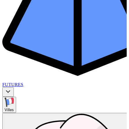
FUTURES
Villes