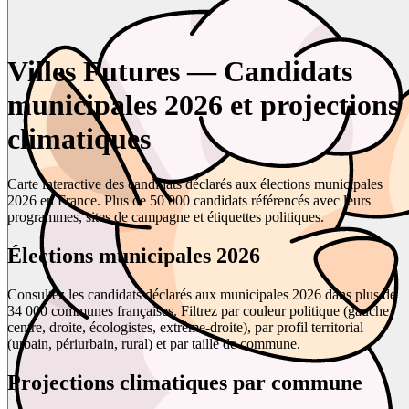
Villes Futures — Candidats
municipales 2026 et projections
climatiques
Carte interactive des candidats déclarés aux élections municipales
2026 en France. Plus de 50 000 candidats référencés avec leurs
programmes, sites de campagne et étiquettes politiques.
Élections municipales 2026
Consultez les candidats déclarés aux municipales 2026 dans plus de
34 000 communes françaises. Filtrez par couleur politique (gauche,
centre, droite, écologistes, extrême-droite), par profil territorial
(urbain, périurbain, rural) et par taille de commune.
Projections climatiques par commune