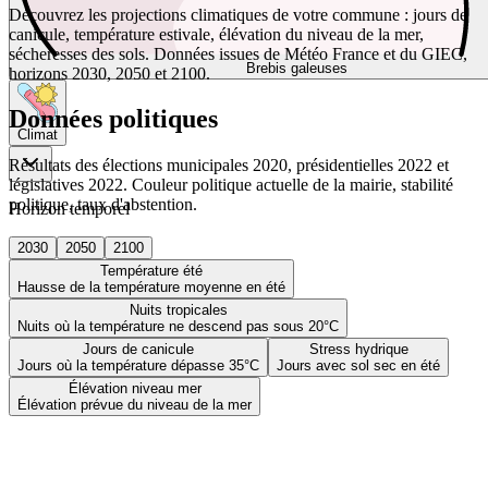
Découvrez les projections climatiques de votre commune : jours de
canicule, température estivale, élévation du niveau de la mer,
sécheresses des sols. Données issues de Météo France et du GIEC,
Brebis galeuses
horizons 2030, 2050 et 2100.
Données politiques
Climat
Résultats des élections municipales 2020, présidentielles 2022 et
législatives 2022. Couleur politique actuelle de la mairie, stabilité
politique, taux d'abstention.
Horizon temporel
2030
2050
2100
Température été
Hausse de la température moyenne en été
Nuits tropicales
Nuits où la température ne descend pas sous 20°C
Jours de canicule
Stress hydrique
Jours où la température dépasse 35°C
Jours avec sol sec en été
Élévation niveau mer
Élévation prévue du niveau de la mer