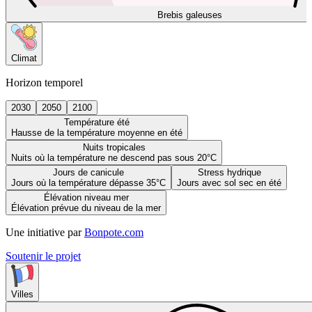
Brebis galeuses
Climat
Horizon temporel
2030
2050
2100
Température été
Hausse de la température moyenne en été
Nuits tropicales
Nuits où la température ne descend pas sous 20°C
Jours de canicule
Stress hydrique
Jours où la température dépasse 35°C
Jours avec sol sec en été
Élévation niveau mer
Élévation prévue du niveau de la mer
Une initiative par
Bonpote.com
Soutenir le projet
Villes