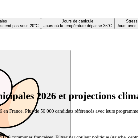
ales
Jours de canicule
Stress
descend pas sous 20°C
Jours où la température dépasse 35°C
Jours avec 
cipales 2026 et projections clim
26 en France. Plus de 50 000 candidats référencés avec leurs programmes,
00 communes françaises. Filtrez par couleur politique (gauche, centre, dr