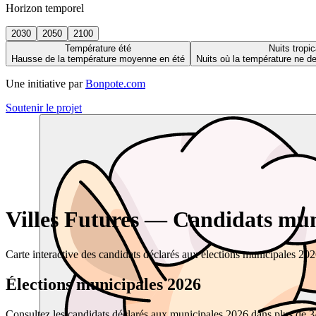
Horizon temporel
2030
2050
2100
Température été
Nuits tropic
Hausse de la température moyenne en été
Nuits où la température ne 
Une initiative par
Bonpote.com
Soutenir le projet
Villes Futures — Candidats muni
Carte interactive des candidats déclarés aux élections municipales 20
Élections municipales 2026
Consultez les candidats déclarés aux municipales 2026 dans plus de 34 0