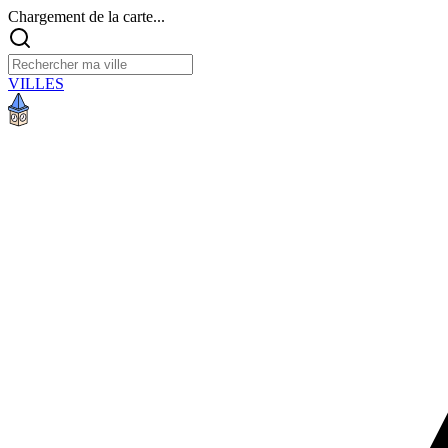
Chargement de la carte...
VILLES