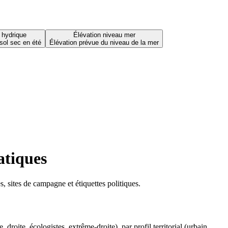
 hydrique
Élévation niveau mer
sol sec en été
Élévation prévue du niveau de la mer
atiques
 sites de campagne et étiquettes politiques.
oite, écologistes, extrême-droite), par profil territorial (urbain,