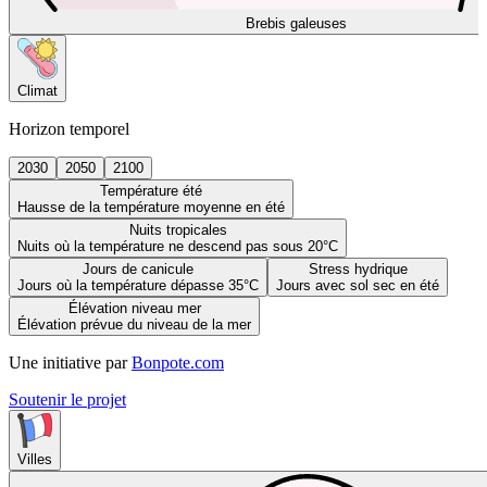
Brebis galeuses
Climat
Horizon temporel
2030
2050
2100
Température été
Hausse de la température moyenne en été
Nuits tropicales
Nuits où la température ne descend pas sous 20°C
Jours de canicule
Stress hydrique
Jours où la température dépasse 35°C
Jours avec sol sec en été
Élévation niveau mer
Élévation prévue du niveau de la mer
Une initiative par
Bonpote.com
Soutenir le projet
Villes