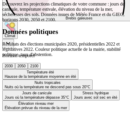
Découvrez les projections climatiques de votre commune : jours de
canicule, température estivale, élévation du niveau de la mer,
sécheresses des sols. Données issues de Météo France et du GIEC,
Brebis galeuses
horizons 2030, 2050 et 2100.
Données politiques
Climat
Résultats des élections municipales 2020, présidentielles 2022 et
législatives 2022. Couleur politique actuelle de la mairie, stabilité
politique, taux d'abstention.
Horizon temporel
2030
2050
2100
Température été
Hausse de la température moyenne en été
Nuits tropicales
Nuits où la température ne descend pas sous 20°C
Jours de canicule
Stress hydrique
Jours où la température dépasse 35°C
Jours avec sol sec en été
Élévation niveau mer
Élévation prévue du niveau de la mer