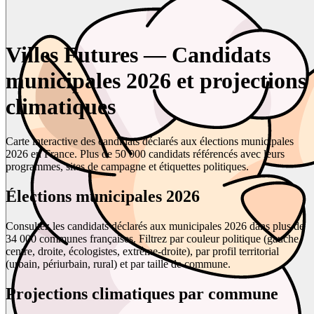
Villes Futures — Candidats
municipales 2026 et projections
climatiques
Carte interactive des candidats déclarés aux élections municipales
2026 en France. Plus de 50 000 candidats référencés avec leurs
programmes, sites de campagne et étiquettes politiques.
Élections municipales 2026
Consultez les candidats déclarés aux municipales 2026 dans plus de
34 000 communes françaises. Filtrez par couleur politique (gauche,
centre, droite, écologistes, extrême-droite), par profil territorial
(urbain, périurbain, rural) et par taille de commune.
Projections climatiques par commune