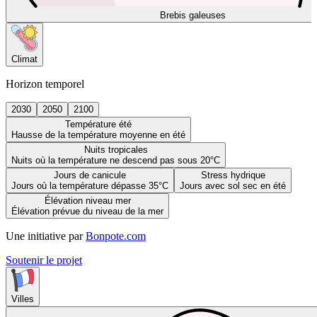
Brebis galeuses
Climat
Horizon temporel
2030
2050
2100
Température été
Hausse de la température moyenne en été
Nuits tropicales
Nuits où la température ne descend pas sous 20°C
Jours de canicule
Stress hydrique
Jours où la température dépasse 35°C
Jours avec sol sec en été
Élévation niveau mer
Élévation prévue du niveau de la mer
Une initiative par
Bonpote.com
Soutenir le projet
Villes