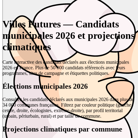
Villes Futures — Candidats
municipales 2026 et projections
climatiques
Carte interactive des candidats déclarés aux élections municipales
2026 en France. Plus de 50 000 candidats référencés avec leurs
programmes, sites de campagne et étiquettes politiques.
Élections municipales 2026
Consultez les candidats déclarés aux municipales 2026 dans plus de
34 000 communes françaises. Filtrez par couleur politique (gauche,
centre, droite, écologistes, extrême-droite), par profil territorial
(urbain, périurbain, rural) et par taille de commune.
Projections climatiques par commune