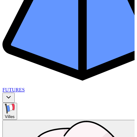
FUTURES
Villes