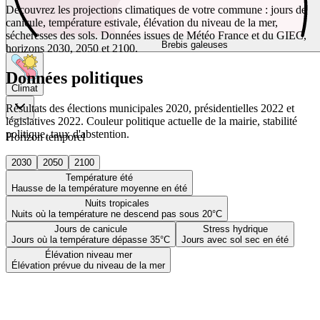
Découvrez les projections climatiques de votre commune : jours de
canicule, température estivale, élévation du niveau de la mer,
sécheresses des sols. Données issues de Météo France et du GIEC,
Brebis galeuses
horizons 2030, 2050 et 2100.
Données politiques
Climat
Résultats des élections municipales 2020, présidentielles 2022 et
législatives 2022. Couleur politique actuelle de la mairie, stabilité
politique, taux d'abstention.
Horizon temporel
2030
2050
2100
Température été
Hausse de la température moyenne en été
Nuits tropicales
Nuits où la température ne descend pas sous 20°C
Jours de canicule
Stress hydrique
Jours où la température dépasse 35°C
Jours avec sol sec en été
Élévation niveau mer
Élévation prévue du niveau de la mer