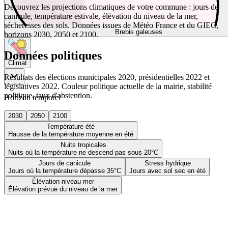
Découvrez les projections climatiques de votre commune : jours de
canicule, température estivale, élévation du niveau de la mer,
sécheresses des sols. Données issues de Météo France et du GIEC,
Brebis galeuses
horizons 2030, 2050 et 2100.
Données politiques
Climat
Résultats des élections municipales 2020, présidentielles 2022 et
législatives 2022. Couleur politique actuelle de la mairie, stabilité
politique, taux d'abstention.
Horizon temporel
2030
2050
2100
Température été
Hausse de la température moyenne en été
Nuits tropicales
Nuits où la température ne descend pas sous 20°C
Jours de canicule
Stress hydrique
Jours où la température dépasse 35°C
Jours avec sol sec en été
Élévation niveau mer
Élévation prévue du niveau de la mer