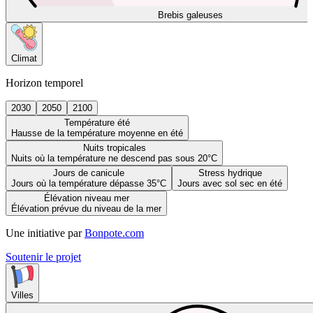
Brebis galeuses
Climat
Horizon temporel
2030
2050
2100
Température été
Hausse de la température moyenne en été
Nuits tropicales
Nuits où la température ne descend pas sous 20°C
Jours de canicule
Stress hydrique
Jours où la température dépasse 35°C
Jours avec sol sec en été
Élévation niveau mer
Élévation prévue du niveau de la mer
Une initiative par
Bonpote.com
Soutenir le projet
Villes