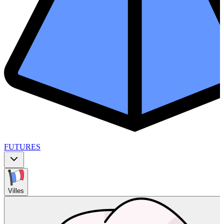
FUTURES
Villes