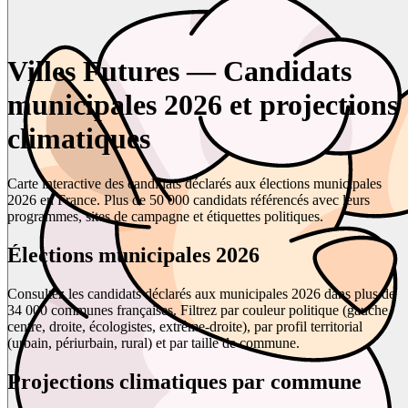
Villes Futures — Candidats
municipales 2026 et projections
climatiques
Carte interactive des candidats déclarés aux élections municipales
2026 en France. Plus de 50 000 candidats référencés avec leurs
programmes, sites de campagne et étiquettes politiques.
Élections municipales 2026
Consultez les candidats déclarés aux municipales 2026 dans plus de
34 000 communes françaises. Filtrez par couleur politique (gauche,
centre, droite, écologistes, extrême-droite), par profil territorial
(urbain, périurbain, rural) et par taille de commune.
Projections climatiques par commune