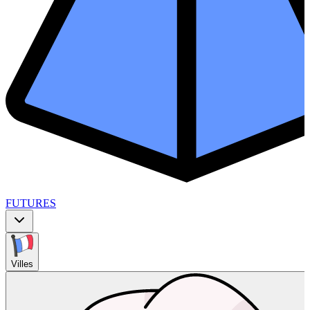
FUTURES
Villes