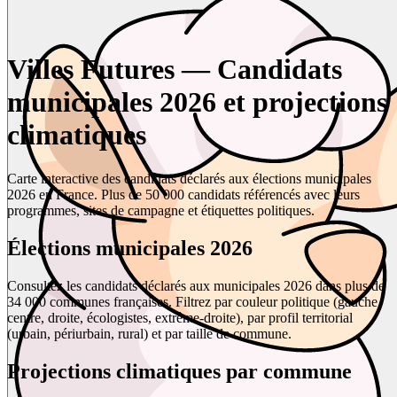
Villes Futures — Candidats
municipales 2026 et projections
climatiques
Carte interactive des candidats déclarés aux élections municipales
2026 en France. Plus de 50 000 candidats référencés avec leurs
programmes, sites de campagne et étiquettes politiques.
Élections municipales 2026
Consultez les candidats déclarés aux municipales 2026 dans plus de
34 000 communes françaises. Filtrez par couleur politique (gauche,
centre, droite, écologistes, extrême-droite), par profil territorial
(urbain, périurbain, rural) et par taille de commune.
Projections climatiques par commune