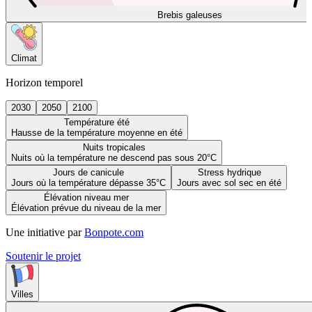
Brebis galeuses
Climat
Horizon temporel
2030
2050
2100
Température été
Hausse de la température moyenne en été
Nuits tropicales
Nuits où la température ne descend pas sous 20°C
Jours de canicule
Stress hydrique
Jours où la température dépasse 35°C
Jours avec sol sec en été
Élévation niveau mer
Élévation prévue du niveau de la mer
Une initiative par
Bonpote.com
Soutenir le projet
Villes