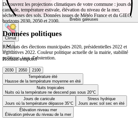
Découvrez les projections climatiques de votre commune : jours de
canicule, température estivale, élévation du niveau de la mer,
sécheresses des sols. Données issues de Météo France et du GIEC,
Brebis galeuses
horizons 2030, 2050 et 2100.
Données politiques
Climat
Résultats des élections municipales 2020, présidentielles 2022 et
législatives 2022. Couleur politique actuelle de la mairie, stabilité
politique, taux d'abstention.
Horizon temporel
2030
2050
2100
Température été
Hausse de la température moyenne en été
Nuits tropicales
Nuits où la température ne descend pas sous 20°C
Jours de canicule
Stress hydrique
Jours où la température dépasse 35°C
Jours avec sol sec en été
Élévation niveau mer
Élévation prévue du niveau de la mer