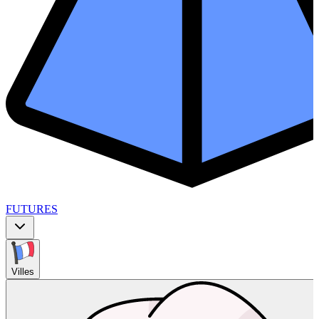
FUTURES
Villes