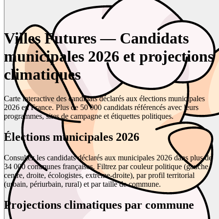
Villes Futures — Candidats
municipales 2026 et projections
climatiques
Carte interactive des candidats déclarés aux élections municipales
2026 en France. Plus de 50 000 candidats référencés avec leurs
programmes, sites de campagne et étiquettes politiques.
Élections municipales 2026
Consultez les candidats déclarés aux municipales 2026 dans plus de
34 000 communes françaises. Filtrez par couleur politique (gauche,
centre, droite, écologistes, extrême-droite), par profil territorial
(urbain, périurbain, rural) et par taille de commune.
Projections climatiques par commune