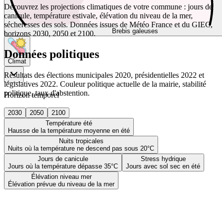
Découvrez les projections climatiques de votre commune : jours de
canicule, température estivale, élévation du niveau de la mer,
sécheresses des sols. Données issues de Météo France et du GIEC,
Brebis galeuses
horizons 2030, 2050 et 2100.
Données politiques
Climat
Résultats des élections municipales 2020, présidentielles 2022 et
législatives 2022. Couleur politique actuelle de la mairie, stabilité
politique, taux d'abstention.
Horizon temporel
2030
2050
2100
Température été
Hausse de la température moyenne en été
Nuits tropicales
Nuits où la température ne descend pas sous 20°C
Jours de canicule
Stress hydrique
Jours où la température dépasse 35°C
Jours avec sol sec en été
Élévation niveau mer
Élévation prévue du niveau de la mer