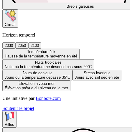
Brebis galeuses
Climat
Horizon temporel
2030
2050
2100
Température été
Hausse de la température moyenne en été
Nuits tropicales
Nuits où la température ne descend pas sous 20°C
Jours de canicule
Stress hydrique
Jours où la température dépasse 35°C
Jours avec sol sec en été
Élévation niveau mer
Élévation prévue du niveau de la mer
Une initiative par
Bonpote.com
Soutenir le projet
Villes