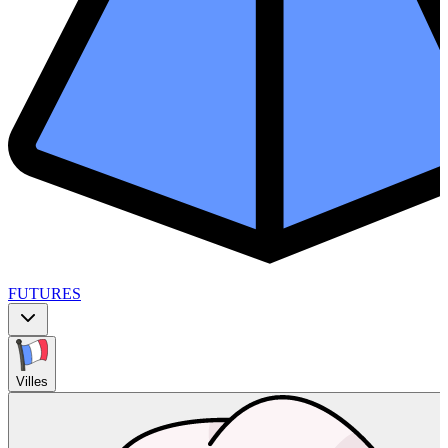
FUTURES
Villes