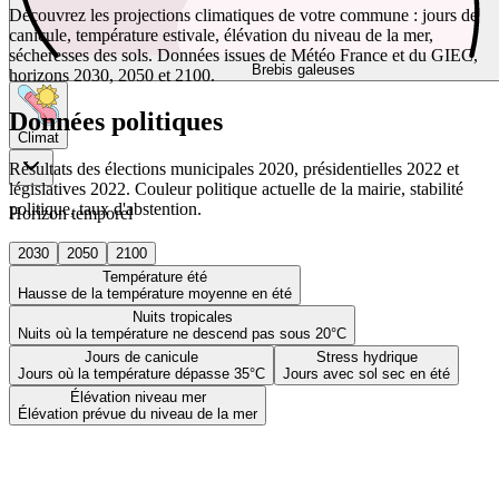
Découvrez les projections climatiques de votre commune : jours de
canicule, température estivale, élévation du niveau de la mer,
sécheresses des sols. Données issues de Météo France et du GIEC,
Brebis galeuses
horizons 2030, 2050 et 2100.
Données politiques
Climat
Résultats des élections municipales 2020, présidentielles 2022 et
législatives 2022. Couleur politique actuelle de la mairie, stabilité
politique, taux d'abstention.
Horizon temporel
2030
2050
2100
Température été
Hausse de la température moyenne en été
Nuits tropicales
Nuits où la température ne descend pas sous 20°C
Jours de canicule
Stress hydrique
Jours où la température dépasse 35°C
Jours avec sol sec en été
Élévation niveau mer
Élévation prévue du niveau de la mer