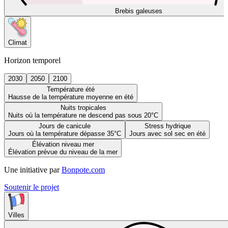
Brebis galeuses
Climat
Horizon temporel
2030
2050
2100
Température été
Hausse de la température moyenne en été
Nuits tropicales
Nuits où la température ne descend pas sous 20°C
Jours de canicule
Stress hydrique
Jours où la température dépasse 35°C
Jours avec sol sec en été
Élévation niveau mer
Élévation prévue du niveau de la mer
Une initiative par
Bonpote.com
Soutenir le projet
Villes