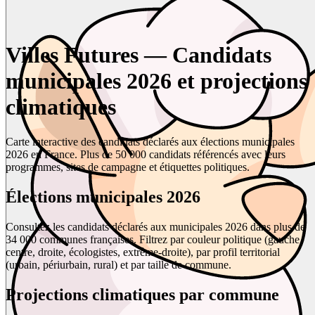
Villes Futures — Candidats
municipales 2026 et projections
climatiques
Carte interactive des candidats déclarés aux élections municipales
2026 en France. Plus de 50 000 candidats référencés avec leurs
programmes, sites de campagne et étiquettes politiques.
Élections municipales 2026
Consultez les candidats déclarés aux municipales 2026 dans plus de
34 000 communes françaises. Filtrez par couleur politique (gauche,
centre, droite, écologistes, extrême-droite), par profil territorial
(urbain, périurbain, rural) et par taille de commune.
Projections climatiques par commune