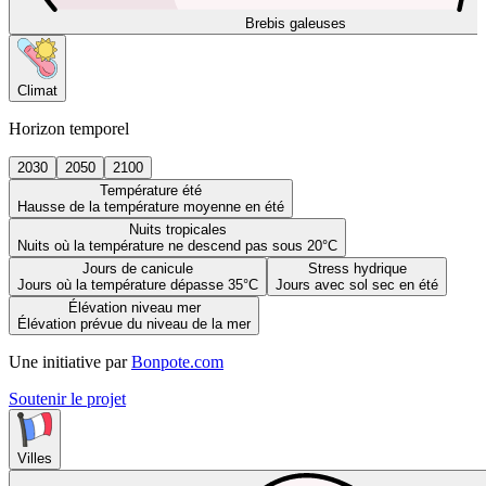
Brebis galeuses
Climat
Horizon temporel
2030
2050
2100
Température été
Hausse de la température moyenne en été
Nuits tropicales
Nuits où la température ne descend pas sous 20°C
Jours de canicule
Stress hydrique
Jours où la température dépasse 35°C
Jours avec sol sec en été
Élévation niveau mer
Élévation prévue du niveau de la mer
Une initiative par
Bonpote.com
Soutenir le projet
Villes