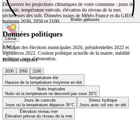
Découvrez les projections climatiques de votre commune : jours de
canicule, température estivale, élévation du niveau de la mer,
sécheresses des sols. Données issues de Météo France et du GIEC,
Brebis galeuses
horizons 2030, 2050 et 2100.
Données politiques
Climat
Résultats des élections municipales 2020, présidentielles 2022 et
législatives 2022. Couleur politique actuelle de la mairie, stabilité
politique, taux d'abstention.
Horizon temporel
2030
2050
2100
Température été
Hausse de la température moyenne en été
Nuits tropicales
Nuits où la température ne descend pas sous 20°C
Jours de canicule
Stress hydrique
Jours où la température dépasse 35°C
Jours avec sol sec en été
Élévation niveau mer
Élévation prévue du niveau de la mer