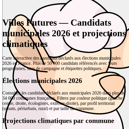
Villes Futures — Candidats
municipales 2026 et projections
climatiques
Carte interactive des candidats déclarés aux élections municipales
2026 en France. Plus de 50 000 candidats référencés avec leurs
programmes, sites de campagne et étiquettes politiques.
Élections municipales 2026
Consultez les candidats déclarés aux municipales 2026 dans plus de
34 000 communes françaises. Filtrez par couleur politique (gauche,
centre, droite, écologistes, extrême-droite), par profil territorial
(urbain, périurbain, rural) et par taille de commune.
Projections climatiques par commune