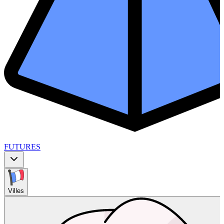
FUTURES
Villes