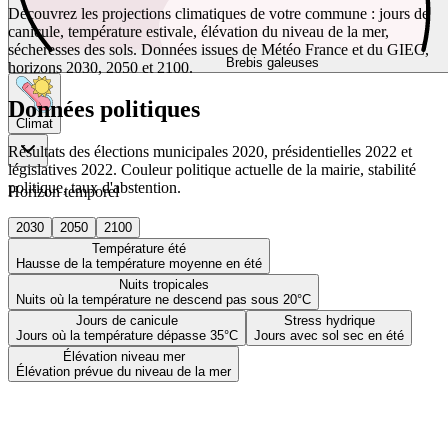
Découvrez les projections climatiques de votre commune : jours de
canicule, température estivale, élévation du niveau de la mer,
sécheresses des sols. Données issues de Météo France et du GIEC,
Brebis galeuses
horizons 2030, 2050 et 2100.
Données politiques
Climat
Résultats des élections municipales 2020, présidentielles 2022 et
législatives 2022. Couleur politique actuelle de la mairie, stabilité
politique, taux d'abstention.
Horizon temporel
2030
2050
2100
Température été
Hausse de la température moyenne en été
Nuits tropicales
Nuits où la température ne descend pas sous 20°C
Jours de canicule
Stress hydrique
Jours où la température dépasse 35°C
Jours avec sol sec en été
Élévation niveau mer
Élévation prévue du niveau de la mer