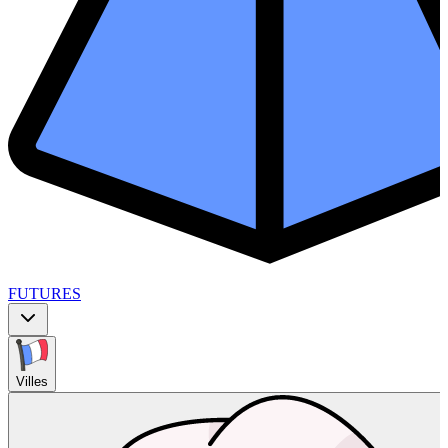
FUTURES
Villes