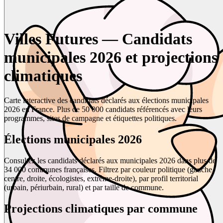
Villes Futures — Candidats
municipales 2026 et projections
climatiques
Carte interactive des candidats déclarés aux élections municipales
2026 en France. Plus de 50 000 candidats référencés avec leurs
programmes, sites de campagne et étiquettes politiques.
Élections municipales 2026
Consultez les candidats déclarés aux municipales 2026 dans plus de
34 000 communes françaises. Filtrez par couleur politique (gauche,
centre, droite, écologistes, extrême-droite), par profil territorial
(urbain, périurbain, rural) et par taille de commune.
Projections climatiques par commune