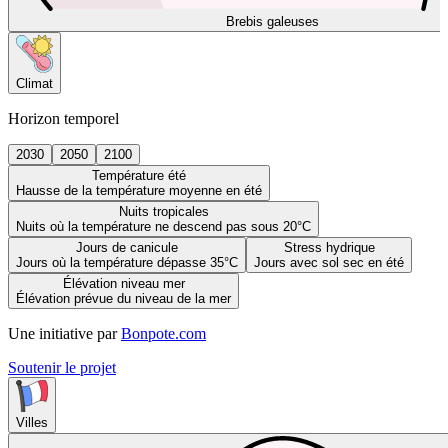
Brebis galeuses
Climat
Horizon temporel
2030
2050
2100
Température été
Hausse de la température moyenne en été
Nuits tropicales
Nuits où la température ne descend pas sous 20°C
Jours de canicule
Stress hydrique
Jours où la température dépasse 35°C
Jours avec sol sec en été
Élévation niveau mer
Élévation prévue du niveau de la mer
Une initiative par
Bonpote.com
Soutenir le projet
Villes