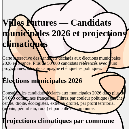
Villes Futures — Candidats
municipales 2026 et projections
climatiques
Carte interactive des candidats déclarés aux élections municipales
2026 en France. Plus de 50 000 candidats référencés avec leurs
programmes, sites de campagne et étiquettes politiques.
Élections municipales 2026
Consultez les candidats déclarés aux municipales 2026 dans plus de
34 000 communes françaises. Filtrez par couleur politique (gauche,
centre, droite, écologistes, extrême-droite), par profil territorial
(urbain, périurbain, rural) et par taille de commune.
Projections climatiques par commune