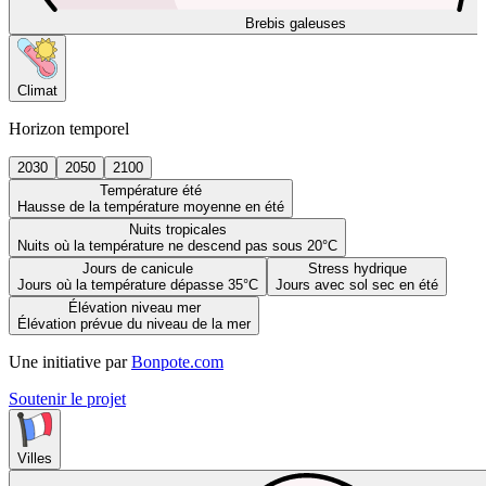
Brebis galeuses
Climat
Horizon temporel
2030
2050
2100
Température été
Hausse de la température moyenne en été
Nuits tropicales
Nuits où la température ne descend pas sous 20°C
Jours de canicule
Stress hydrique
Jours où la température dépasse 35°C
Jours avec sol sec en été
Élévation niveau mer
Élévation prévue du niveau de la mer
Une initiative par
Bonpote.com
Soutenir le projet
Villes