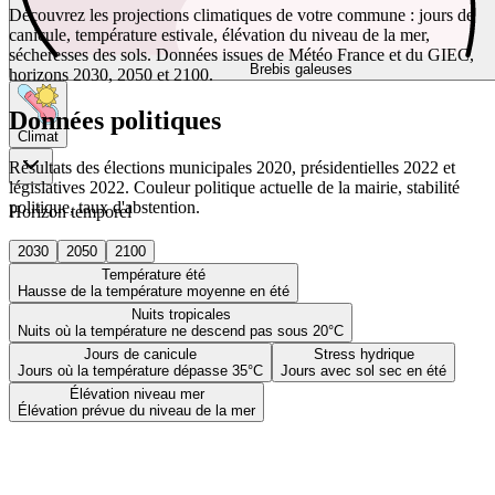
Découvrez les projections climatiques de votre commune : jours de
canicule, température estivale, élévation du niveau de la mer,
sécheresses des sols. Données issues de Météo France et du GIEC,
Brebis galeuses
horizons 2030, 2050 et 2100.
Données politiques
Climat
Résultats des élections municipales 2020, présidentielles 2022 et
législatives 2022. Couleur politique actuelle de la mairie, stabilité
politique, taux d'abstention.
Horizon temporel
2030
2050
2100
Température été
Hausse de la température moyenne en été
Nuits tropicales
Nuits où la température ne descend pas sous 20°C
Jours de canicule
Stress hydrique
Jours où la température dépasse 35°C
Jours avec sol sec en été
Élévation niveau mer
Élévation prévue du niveau de la mer