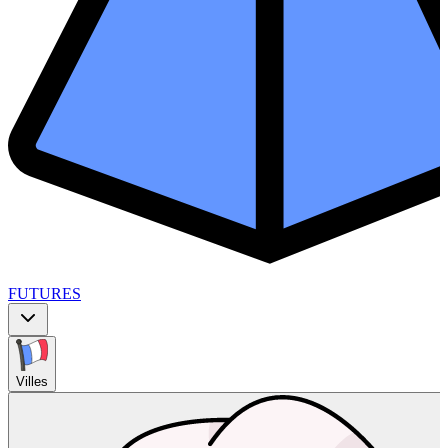
FUTURES
Villes