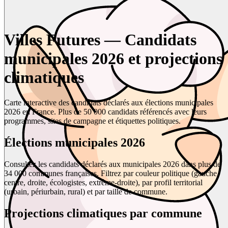
Villes Futures — Candidats
municipales 2026 et projections
climatiques
Carte interactive des candidats déclarés aux élections municipales
2026 en France. Plus de 50 000 candidats référencés avec leurs
programmes, sites de campagne et étiquettes politiques.
Élections municipales 2026
Consultez les candidats déclarés aux municipales 2026 dans plus de
34 000 communes françaises. Filtrez par couleur politique (gauche,
centre, droite, écologistes, extrême-droite), par profil territorial
(urbain, périurbain, rural) et par taille de commune.
Projections climatiques par commune