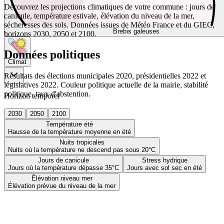
Découvrez les projections climatiques de votre commune : jours de
canicule, température estivale, élévation du niveau de la mer,
sécheresses des sols. Données issues de Météo France et du GIEC,
Brebis galeuses
horizons 2030, 2050 et 2100.
Données politiques
Climat
Résultats des élections municipales 2020, présidentielles 2022 et
législatives 2022. Couleur politique actuelle de la mairie, stabilité
politique, taux d'abstention.
Horizon temporel
2030
2050
2100
Température été
Hausse de la température moyenne en été
Nuits tropicales
Nuits où la température ne descend pas sous 20°C
Jours de canicule
Stress hydrique
Jours où la température dépasse 35°C
Jours avec sol sec en été
Élévation niveau mer
Élévation prévue du niveau de la mer