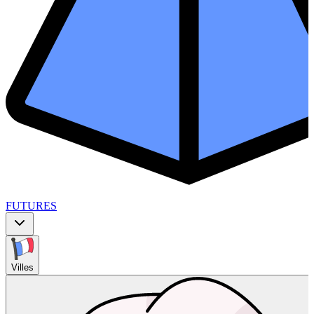
FUTURES
Villes