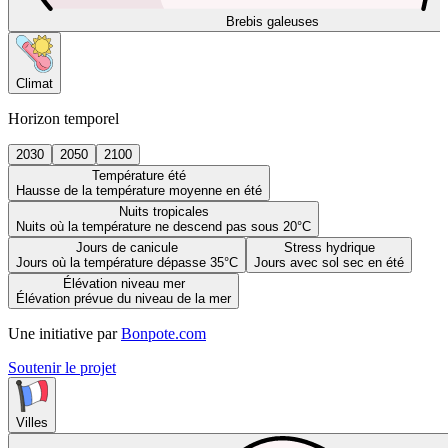
Brebis galeuses
Climat
Horizon temporel
2030
2050
2100
Température été
Hausse de la température moyenne en été
Nuits tropicales
Nuits où la température ne descend pas sous 20°C
Jours de canicule
Stress hydrique
Jours où la température dépasse 35°C
Jours avec sol sec en été
Élévation niveau mer
Élévation prévue du niveau de la mer
Une initiative par
Bonpote.com
Soutenir le projet
Villes