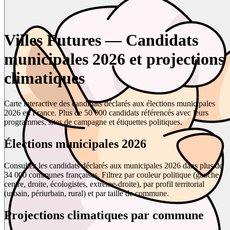
Villes Futures — Candidats
municipales 2026 et projections
climatiques
Carte interactive des candidats déclarés aux élections municipales
2026 en France. Plus de 50 000 candidats référencés avec leurs
programmes, sites de campagne et étiquettes politiques.
Élections municipales 2026
Consultez les candidats déclarés aux municipales 2026 dans plus de
34 000 communes françaises. Filtrez par couleur politique (gauche,
centre, droite, écologistes, extrême-droite), par profil territorial
(urbain, périurbain, rural) et par taille de commune.
Projections climatiques par commune