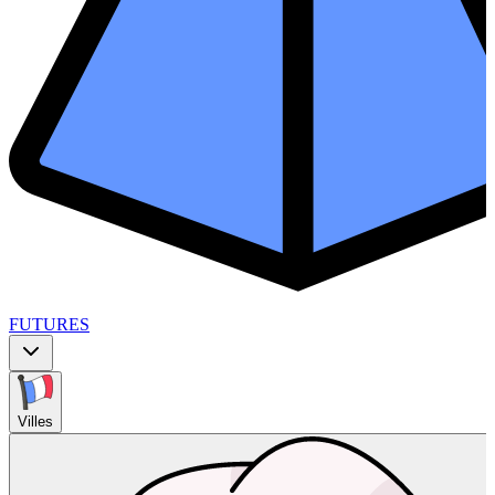
FUTURES
Villes