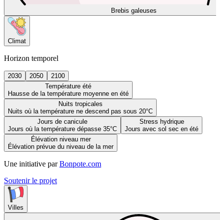
Brebis galeuses
Climat
Horizon temporel
2030
2050
2100
Température été
Hausse de la température moyenne en été
Nuits tropicales
Nuits où la température ne descend pas sous 20°C
Jours de canicule
Stress hydrique
Jours où la température dépasse 35°C
Jours avec sol sec en été
Élévation niveau mer
Élévation prévue du niveau de la mer
Une initiative par
Bonpote.com
Soutenir le projet
Villes