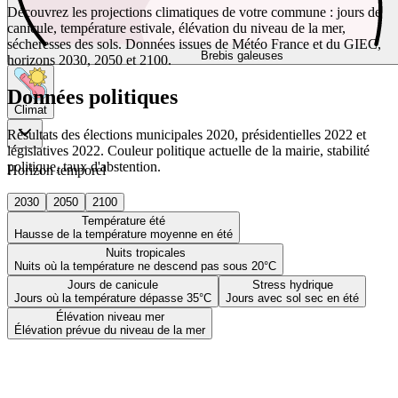
Découvrez les projections climatiques de votre commune : jours de
canicule, température estivale, élévation du niveau de la mer,
sécheresses des sols. Données issues de Météo France et du GIEC,
Brebis galeuses
horizons 2030, 2050 et 2100.
Données politiques
Climat
Résultats des élections municipales 2020, présidentielles 2022 et
législatives 2022. Couleur politique actuelle de la mairie, stabilité
politique, taux d'abstention.
Horizon temporel
2030
2050
2100
Température été
Hausse de la température moyenne en été
Nuits tropicales
Nuits où la température ne descend pas sous 20°C
Jours de canicule
Stress hydrique
Jours où la température dépasse 35°C
Jours avec sol sec en été
Élévation niveau mer
Élévation prévue du niveau de la mer