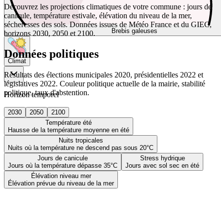
Découvrez les projections climatiques de votre commune : jours de
canicule, température estivale, élévation du niveau de la mer,
sécheresses des sols. Données issues de Météo France et du GIEC,
Brebis galeuses
horizons 2030, 2050 et 2100.
Données politiques
Climat
Résultats des élections municipales 2020, présidentielles 2022 et
législatives 2022. Couleur politique actuelle de la mairie, stabilité
politique, taux d'abstention.
Horizon temporel
2030
2050
2100
Température été
Hausse de la température moyenne en été
Nuits tropicales
Nuits où la température ne descend pas sous 20°C
Jours de canicule
Stress hydrique
Jours où la température dépasse 35°C
Jours avec sol sec en été
Élévation niveau mer
Élévation prévue du niveau de la mer