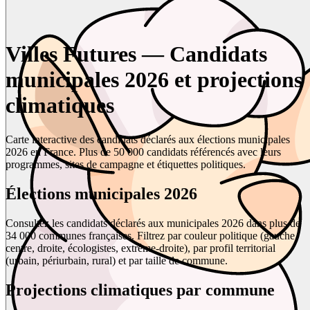
Villes Futures — Candidats
municipales 2026 et projections
climatiques
Carte interactive des candidats déclarés aux élections municipales
2026 en France. Plus de 50 000 candidats référencés avec leurs
programmes, sites de campagne et étiquettes politiques.
Élections municipales 2026
Consultez les candidats déclarés aux municipales 2026 dans plus de
34 000 communes françaises. Filtrez par couleur politique (gauche,
centre, droite, écologistes, extrême-droite), par profil territorial
(urbain, périurbain, rural) et par taille de commune.
Projections climatiques par commune