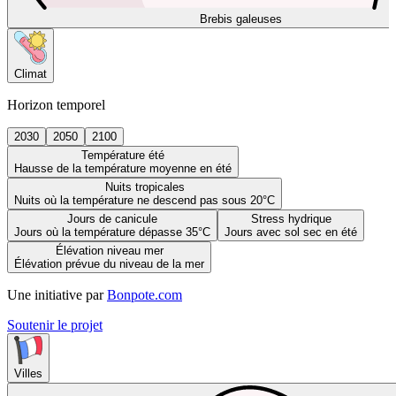
Brebis galeuses
Climat
Horizon temporel
2030
2050
2100
Température été
Hausse de la température moyenne en été
Nuits tropicales
Nuits où la température ne descend pas sous 20°C
Jours de canicule
Stress hydrique
Jours où la température dépasse 35°C
Jours avec sol sec en été
Élévation niveau mer
Élévation prévue du niveau de la mer
Une initiative par
Bonpote.com
Soutenir le projet
Villes