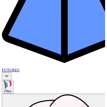
FUTURES
Villes