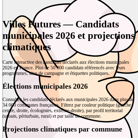
Villes Futures — Candidats
municipales 2026 et projections
climatiques
Carte interactive des candidats déclarés aux élections municipales
2026 en France. Plus de 50 000 candidats référencés avec leurs
programmes, sites de campagne et étiquettes politiques.
Élections municipales 2026
Consultez les candidats déclarés aux municipales 2026 dans plus de
34 000 communes françaises. Filtrez par couleur politique (gauche,
centre, droite, écologistes, extrême-droite), par profil territorial
(urbain, périurbain, rural) et par taille de commune.
Projections climatiques par commune