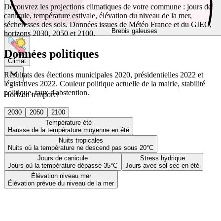
Découvrez les projections climatiques de votre commune : jours de
canicule, température estivale, élévation du niveau de la mer,
sécheresses des sols. Données issues de Météo France et du GIEC,
Brebis galeuses
horizons 2030, 2050 et 2100.
Données politiques
Climat
Résultats des élections municipales 2020, présidentielles 2022 et
législatives 2022. Couleur politique actuelle de la mairie, stabilité
politique, taux d'abstention.
Horizon temporel
2030
2050
2100
Température été
Hausse de la température moyenne en été
Nuits tropicales
Nuits où la température ne descend pas sous 20°C
Jours de canicule
Stress hydrique
Jours où la température dépasse 35°C
Jours avec sol sec en été
Élévation niveau mer
Élévation prévue du niveau de la mer