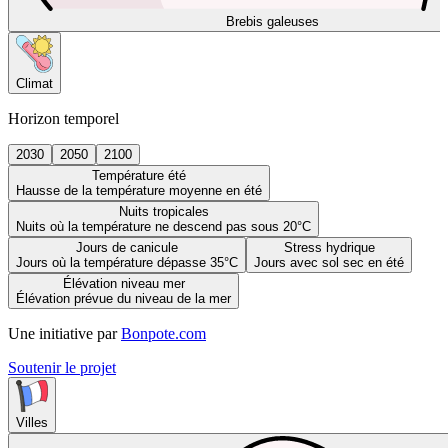
Brebis galeuses
Climat
Horizon temporel
2030
2050
2100
Température été
Hausse de la température moyenne en été
Nuits tropicales
Nuits où la température ne descend pas sous 20°C
Jours de canicule
Stress hydrique
Jours où la température dépasse 35°C
Jours avec sol sec en été
Élévation niveau mer
Élévation prévue du niveau de la mer
Une initiative par
Bonpote.com
Soutenir le projet
Villes