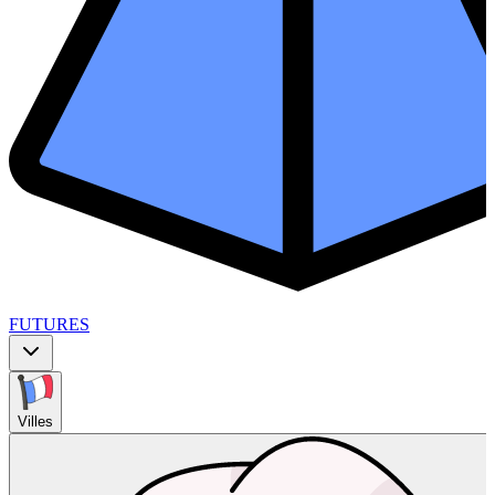
FUTURES
Villes