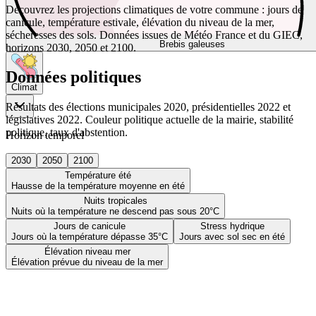
Découvrez les projections climatiques de votre commune : jours de
canicule, température estivale, élévation du niveau de la mer,
sécheresses des sols. Données issues de Météo France et du GIEC,
Brebis galeuses
horizons 2030, 2050 et 2100.
Données politiques
Climat
Résultats des élections municipales 2020, présidentielles 2022 et
législatives 2022. Couleur politique actuelle de la mairie, stabilité
politique, taux d'abstention.
Horizon temporel
2030
2050
2100
Température été
Hausse de la température moyenne en été
Nuits tropicales
Nuits où la température ne descend pas sous 20°C
Jours de canicule
Stress hydrique
Jours où la température dépasse 35°C
Jours avec sol sec en été
Élévation niveau mer
Élévation prévue du niveau de la mer