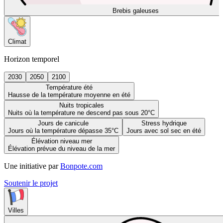
Brebis galeuses
Climat
Horizon temporel
2030
2050
2100
Température été
Hausse de la température moyenne en été
Nuits tropicales
Nuits où la température ne descend pas sous 20°C
Jours de canicule
Stress hydrique
Jours où la température dépasse 35°C
Jours avec sol sec en été
Élévation niveau mer
Élévation prévue du niveau de la mer
Une initiative par
Bonpote.com
Soutenir le projet
Villes