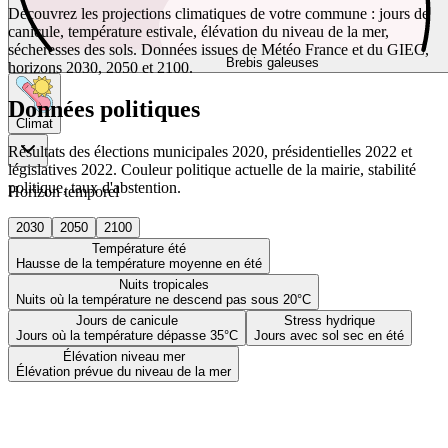
Découvrez les projections climatiques de votre commune : jours de
canicule, température estivale, élévation du niveau de la mer,
sécheresses des sols. Données issues de Météo France et du GIEC,
Brebis galeuses
horizons 2030, 2050 et 2100.
Données politiques
Climat
Résultats des élections municipales 2020, présidentielles 2022 et
législatives 2022. Couleur politique actuelle de la mairie, stabilité
politique, taux d'abstention.
Horizon temporel
2030
2050
2100
Température été
Hausse de la température moyenne en été
Nuits tropicales
Nuits où la température ne descend pas sous 20°C
Jours de canicule
Stress hydrique
Jours où la température dépasse 35°C
Jours avec sol sec en été
Élévation niveau mer
Élévation prévue du niveau de la mer