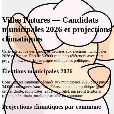
Villes Futures — Candidats
municipales 2026 et projections
climatiques
Carte interactive des candidats déclarés aux élections municipales
2026 en France. Plus de 50 000 candidats référencés avec leurs
programmes, sites de campagne et étiquettes politiques.
Élections municipales 2026
Consultez les candidats déclarés aux municipales 2026 dans plus de
34 000 communes françaises. Filtrez par couleur politique (gauche,
centre, droite, écologistes, extrême-droite), par profil territorial
(urbain, périurbain, rural) et par taille de commune.
Projections climatiques par commune