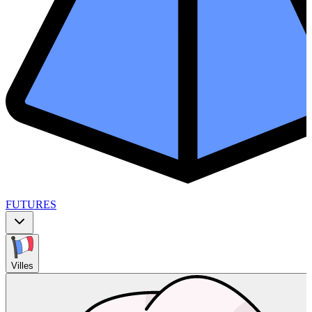
FUTURES
Villes