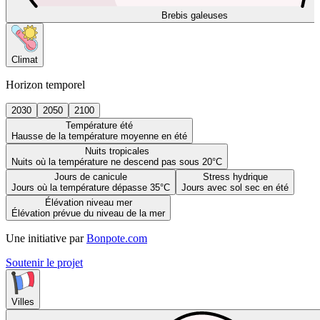
Brebis galeuses
Climat
Horizon temporel
2030
2050
2100
Température été
Hausse de la température moyenne en été
Nuits tropicales
Nuits où la température ne descend pas sous 20°C
Jours de canicule
Stress hydrique
Jours où la température dépasse 35°C
Jours avec sol sec en été
Élévation niveau mer
Élévation prévue du niveau de la mer
Une initiative par
Bonpote.com
Soutenir le projet
Villes