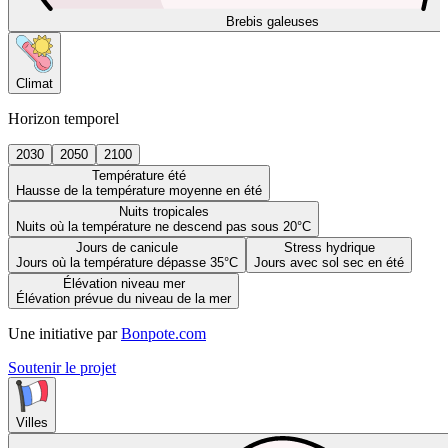
Brebis galeuses
Climat
Horizon temporel
2030
2050
2100
Température été
Hausse de la température moyenne en été
Nuits tropicales
Nuits où la température ne descend pas sous 20°C
Jours de canicule
Stress hydrique
Jours où la température dépasse 35°C
Jours avec sol sec en été
Élévation niveau mer
Élévation prévue du niveau de la mer
Une initiative par
Bonpote.com
Soutenir le projet
Villes