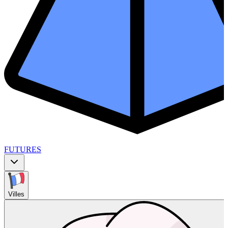
FUTURES
Villes