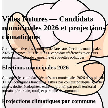
Villes Futures — Candidats
municipales 2026 et projections
climatiques
Carte interactive des candidats déclarés aux élections municipales
2026 en France. Plus de 50 000 candidats référencés avec leurs
programmes, sites de campagne et étiquettes politiques.
Élections municipales 2026
Consultez les candidats déclarés aux municipales 2026 dans plus de
34 000 communes françaises. Filtrez par couleur politique (gauche,
centre, droite, écologistes, extrême-droite), par profil territorial
(urbain, périurbain, rural) et par taille de commune.
Projections climatiques par commune