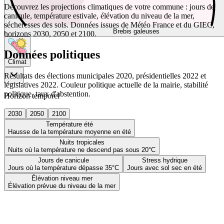
Découvrez les projections climatiques de votre commune : jours de
canicule, température estivale, élévation du niveau de la mer,
sécheresses des sols. Données issues de Météo France et du GIEC,
Brebis galeuses
horizons 2030, 2050 et 2100.
Données politiques
Climat
Résultats des élections municipales 2020, présidentielles 2022 et
législatives 2022. Couleur politique actuelle de la mairie, stabilité
politique, taux d'abstention.
Horizon temporel
2030
2050
2100
Température été
Hausse de la température moyenne en été
Nuits tropicales
Nuits où la température ne descend pas sous 20°C
Jours de canicule
Stress hydrique
Jours où la température dépasse 35°C
Jours avec sol sec en été
Élévation niveau mer
Élévation prévue du niveau de la mer