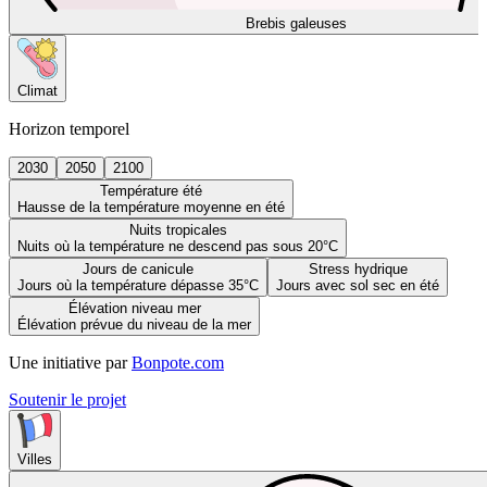
Brebis galeuses
Climat
Horizon temporel
2030
2050
2100
Température été
Hausse de la température moyenne en été
Nuits tropicales
Nuits où la température ne descend pas sous 20°C
Jours de canicule
Stress hydrique
Jours où la température dépasse 35°C
Jours avec sol sec en été
Élévation niveau mer
Élévation prévue du niveau de la mer
Une initiative par
Bonpote.com
Soutenir le projet
Villes