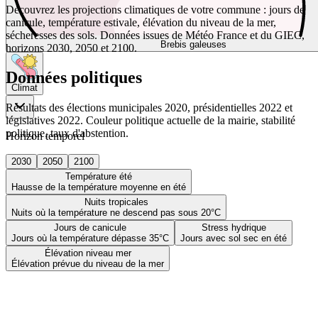
Découvrez les projections climatiques de votre commune : jours de
canicule, température estivale, élévation du niveau de la mer,
sécheresses des sols. Données issues de Météo France et du GIEC,
Brebis galeuses
horizons 2030, 2050 et 2100.
Données politiques
Climat
Résultats des élections municipales 2020, présidentielles 2022 et
législatives 2022. Couleur politique actuelle de la mairie, stabilité
politique, taux d'abstention.
Horizon temporel
2030
2050
2100
Température été
Hausse de la température moyenne en été
Nuits tropicales
Nuits où la température ne descend pas sous 20°C
Jours de canicule
Stress hydrique
Jours où la température dépasse 35°C
Jours avec sol sec en été
Élévation niveau mer
Élévation prévue du niveau de la mer