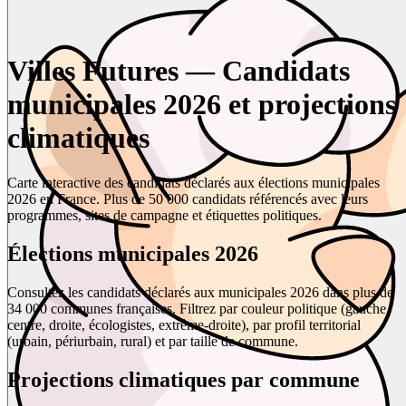
Villes Futures — Candidats
municipales 2026 et projections
climatiques
Carte interactive des candidats déclarés aux élections municipales
2026 en France. Plus de 50 000 candidats référencés avec leurs
programmes, sites de campagne et étiquettes politiques.
Élections municipales 2026
Consultez les candidats déclarés aux municipales 2026 dans plus de
34 000 communes françaises. Filtrez par couleur politique (gauche,
centre, droite, écologistes, extrême-droite), par profil territorial
(urbain, périurbain, rural) et par taille de commune.
Projections climatiques par commune