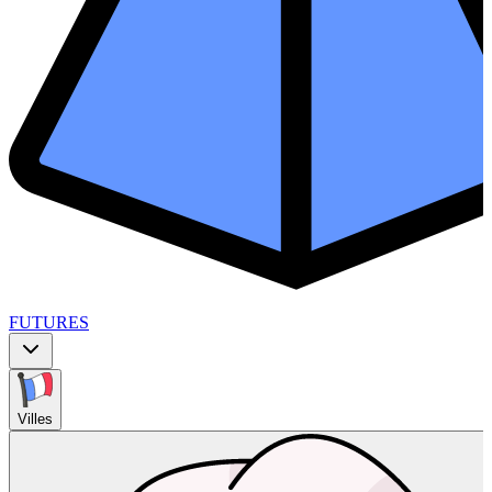
FUTURES
Villes