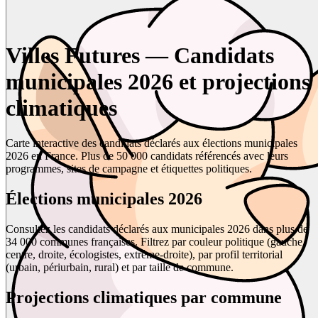
Villes Futures — Candidats
municipales 2026 et projections
climatiques
Carte interactive des candidats déclarés aux élections municipales
2026 en France. Plus de 50 000 candidats référencés avec leurs
programmes, sites de campagne et étiquettes politiques.
Élections municipales 2026
Consultez les candidats déclarés aux municipales 2026 dans plus de
34 000 communes françaises. Filtrez par couleur politique (gauche,
centre, droite, écologistes, extrême-droite), par profil territorial
(urbain, périurbain, rural) et par taille de commune.
Projections climatiques par commune