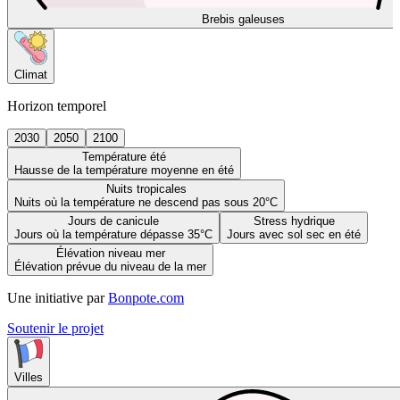
Brebis galeuses
Climat
Horizon temporel
2030
2050
2100
Température été
Hausse de la température moyenne en été
Nuits tropicales
Nuits où la température ne descend pas sous 20°C
Jours de canicule
Stress hydrique
Jours où la température dépasse 35°C
Jours avec sol sec en été
Élévation niveau mer
Élévation prévue du niveau de la mer
Une initiative par
Bonpote.com
Soutenir le projet
Villes