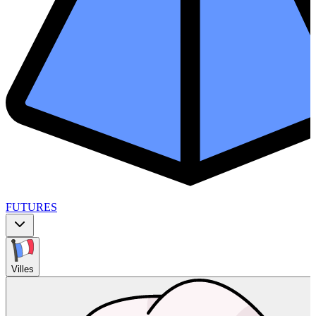
FUTURES
Villes