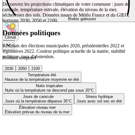
Découvrez les projections climatiques de votre commune : jours de
canicule, température estivale, élévation du niveau de la mer,
sécheresses des sols. Données issues de Météo France et du GIEC,
Brebis galeuses
horizons 2030, 2050 et 2100.
Données politiques
Climat
Résultats des élections municipales 2020, présidentielles 2022 et
législatives 2022. Couleur politique actuelle de la mairie, stabilité
politique, taux d'abstention.
Horizon temporel
2030
2050
2100
Température été
Hausse de la température moyenne en été
Nuits tropicales
Nuits où la température ne descend pas sous 20°C
Jours de canicule
Stress hydrique
Jours où la température dépasse 35°C
Jours avec sol sec en été
Élévation niveau mer
Élévation prévue du niveau de la mer