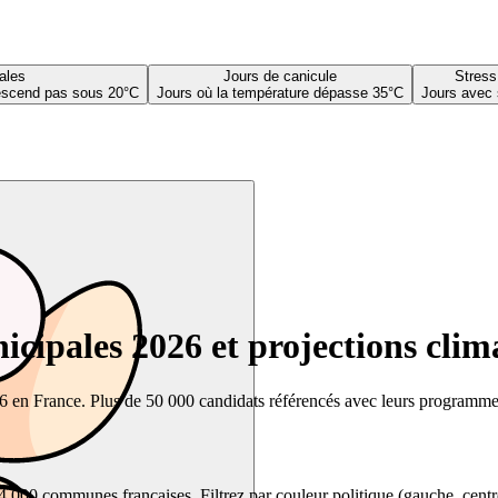
ales
Jours de canicule
Stress
descend pas sous 20°C
Jours où la température dépasse 35°C
Jours avec 
cipales 2026 et projections clim
26 en France. Plus de 50 000 candidats référencés avec leurs programmes,
00 communes françaises. Filtrez par couleur politique (gauche, centre, dr