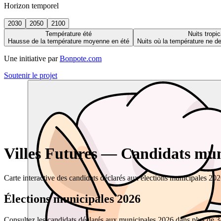
Horizon temporel
2030
2050
2100
Température été
Nuits tropic
Hausse de la température moyenne en été
Nuits où la température ne 
Une initiative par
Bonpote.com
Soutenir le projet
Villes Futures — Candidats muni
Carte interactive des candidats déclarés aux élections municipales 20
Élections municipales 2026
Consultez les candidats déclarés aux municipales 2026 dans plus de 34 0