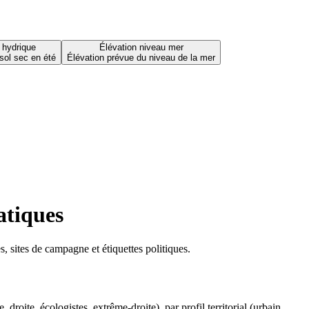
 hydrique
Élévation niveau mer
sol sec en été
Élévation prévue du niveau de la mer
atiques
 sites de campagne et étiquettes politiques.
oite, écologistes, extrême-droite), par profil territorial (urbain,