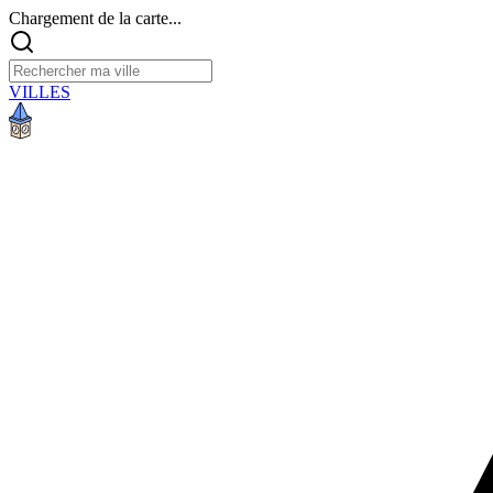
Chargement de la carte...
VILLES