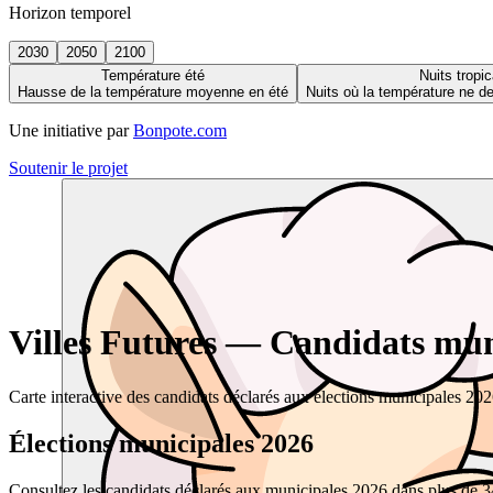
Horizon temporel
2030
2050
2100
Température été
Nuits tropic
Hausse de la température moyenne en été
Nuits où la température ne 
Une initiative par
Bonpote.com
Soutenir le projet
Villes Futures — Candidats muni
Carte interactive des candidats déclarés aux élections municipales 20
Élections municipales 2026
Consultez les candidats déclarés aux municipales 2026 dans plus de 34 0