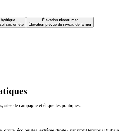
 hydrique
Élévation niveau mer
sol sec en été
Élévation prévue du niveau de la mer
atiques
 sites de campagne et étiquettes politiques.
oite, écologistes, extrême-droite), par profil territorial (urbain,