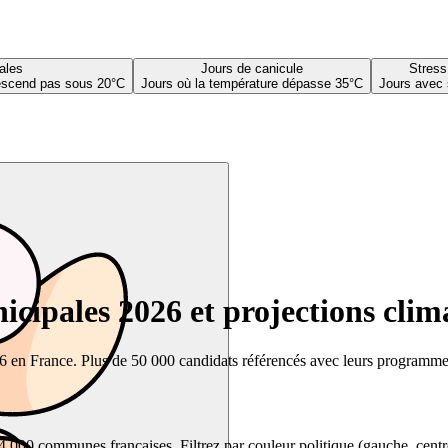
ales
Jours de canicule
Stress
descend pas sous 20°C
Jours où la température dépasse 35°C
Jours avec 
cipales 2026 et projections clim
26 en France. Plus de 50 000 candidats référencés avec leurs programmes,
00 communes françaises. Filtrez par couleur politique (gauche, centre, dr