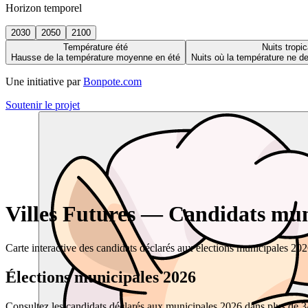
Horizon temporel
2030
2050
2100
Température été
Nuits tropic
Hausse de la température moyenne en été
Nuits où la température ne 
Une initiative par
Bonpote.com
Soutenir le projet
Villes Futures — Candidats muni
Carte interactive des candidats déclarés aux élections municipales 20
Élections municipales 2026
Consultez les candidats déclarés aux municipales 2026 dans plus de 34 0