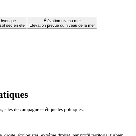
 hydrique
Élévation niveau mer
sol sec en été
Élévation prévue du niveau de la mer
atiques
 sites de campagne et étiquettes politiques.
oite, écologistes, extrême-droite), par profil territorial (urbain,