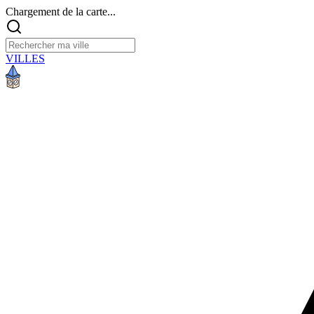
Chargement de la carte...
VILLES