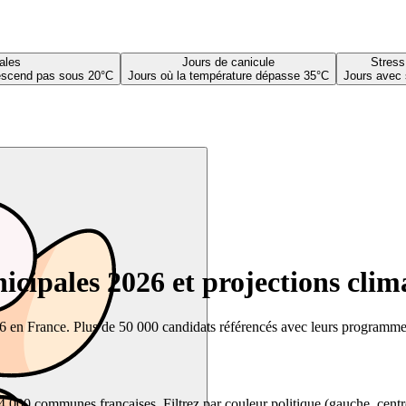
ales
Jours de canicule
Stress
descend pas sous 20°C
Jours où la température dépasse 35°C
Jours avec 
cipales 2026 et projections clim
26 en France. Plus de 50 000 candidats référencés avec leurs programmes,
00 communes françaises. Filtrez par couleur politique (gauche, centre, dr