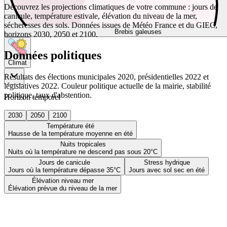
Découvrez les projections climatiques de votre commune : jours de
canicule, température estivale, élévation du niveau de la mer,
sécheresses des sols. Données issues de Météo France et du GIEC,
Brebis galeuses
horizons 2030, 2050 et 2100.
Données politiques
Climat
Résultats des élections municipales 2020, présidentielles 2022 et
législatives 2022. Couleur politique actuelle de la mairie, stabilité
politique, taux d'abstention.
Horizon temporel
2030
2050
2100
Température été
Hausse de la température moyenne en été
Nuits tropicales
Nuits où la température ne descend pas sous 20°C
Jours de canicule
Stress hydrique
Jours où la température dépasse 35°C
Jours avec sol sec en été
Élévation niveau mer
Élévation prévue du niveau de la mer