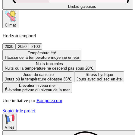
Brebis galeuses
Climat
Horizon temporel
2030
2050
2100
Température été
Hausse de la température moyenne en été
Nuits tropicales
Nuits où la température ne descend pas sous 20°C
Jours de canicule
Stress hydrique
Jours où la température dépasse 35°C
Jours avec sol sec en été
Élévation niveau mer
Élévation prévue du niveau de la mer
Une initiative par
Bonpote.com
Soutenir le projet
Villes