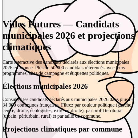
Villes Futures — Candidats
municipales 2026 et projections
climatiques
Carte interactive des candidats déclarés aux élections municipales
2026 en France. Plus de 50 000 candidats référencés avec leurs
programmes, sites de campagne et étiquettes politiques.
Élections municipales 2026
Consultez les candidats déclarés aux municipales 2026 dans plus de
34 000 communes françaises. Filtrez par couleur politique (gauche,
centre, droite, écologistes, extrême-droite), par profil territorial
(urbain, périurbain, rural) et par taille de commune.
Projections climatiques par commune