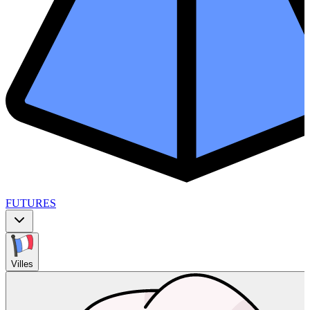
FUTURES
Villes