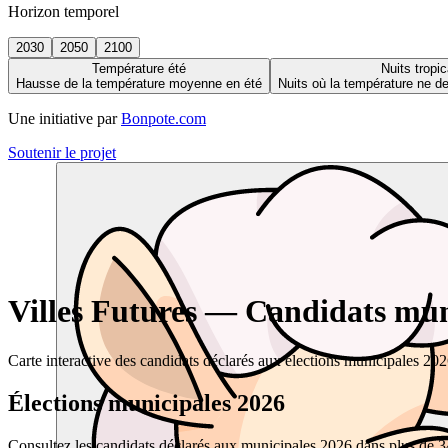
Horizon temporel
2030
2050
2100
Température été
Nuits tropic
Hausse de la température moyenne en été
Nuits où la température ne 
Une initiative par
Bonpote.com
Soutenir le projet
Villes Futures — Candidats muni
Carte interactive des candidats déclarés aux élections municipales 20
Élections municipales 2026
Consultez les candidats déclarés aux municipales 2026 dans plus de 34 0