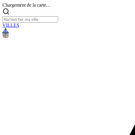
Chargement de la carte...
VILLES