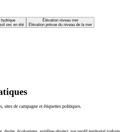
 hydrique
Élévation niveau mer
sol sec en été
Élévation prévue du niveau de la mer
atiques
 sites de campagne et étiquettes politiques.
oite, écologistes, extrême-droite), par profil territorial (urbain,