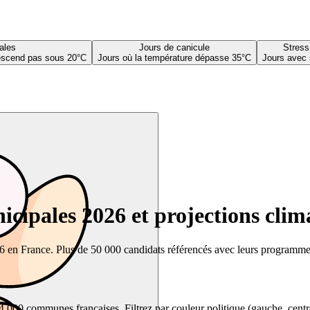
ales
Jours de canicule
Stress
descend pas sous 20°C
Jours où la température dépasse 35°C
Jours avec 
cipales 2026 et projections clim
26 en France. Plus de 50 000 candidats référencés avec leurs programmes,
00 communes françaises. Filtrez par couleur politique (gauche, centre, dr