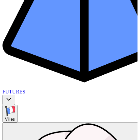
FUTURES
Villes