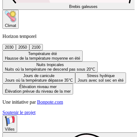
Brebis galeuses
Climat
Horizon temporel
2030
2050
2100
Température été
Hausse de la température moyenne en été
Nuits tropicales
Nuits où la température ne descend pas sous 20°C
Jours de canicule
Stress hydrique
Jours où la température dépasse 35°C
Jours avec sol sec en été
Élévation niveau mer
Élévation prévue du niveau de la mer
Une initiative par
Bonpote.com
Soutenir le projet
Villes