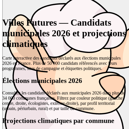
Villes Futures — Candidats
municipales 2026 et projections
climatiques
Carte interactive des candidats déclarés aux élections municipales
2026 en France. Plus de 50 000 candidats référencés avec leurs
programmes, sites de campagne et étiquettes politiques.
Élections municipales 2026
Consultez les candidats déclarés aux municipales 2026 dans plus de
34 000 communes françaises. Filtrez par couleur politique (gauche,
centre, droite, écologistes, extrême-droite), par profil territorial
(urbain, périurbain, rural) et par taille de commune.
Projections climatiques par commune