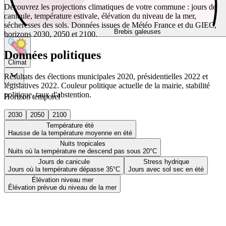
Découvrez les projections climatiques de votre commune : jours de
canicule, température estivale, élévation du niveau de la mer,
sécheresses des sols. Données issues de Météo France et du GIEC,
Brebis galeuses
horizons 2030, 2050 et 2100.
Données politiques
Climat
Résultats des élections municipales 2020, présidentielles 2022 et
législatives 2022. Couleur politique actuelle de la mairie, stabilité
politique, taux d'abstention.
Horizon temporel
2030
2050
2100
Température été
Hausse de la température moyenne en été
Nuits tropicales
Nuits où la température ne descend pas sous 20°C
Jours de canicule
Stress hydrique
Jours où la température dépasse 35°C
Jours avec sol sec en été
Élévation niveau mer
Élévation prévue du niveau de la mer