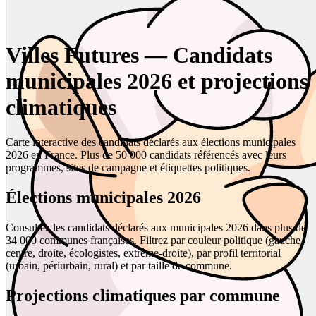
Villes Futures — Candidats
municipales 2026 et projections
climatiques
Carte interactive des candidats déclarés aux élections municipales
2026 en France. Plus de 50 000 candidats référencés avec leurs
programmes, sites de campagne et étiquettes politiques.
Élections municipales 2026
Consultez les candidats déclarés aux municipales 2026 dans plus de
34 000 communes françaises. Filtrez par couleur politique (gauche,
centre, droite, écologistes, extrême-droite), par profil territorial
(urbain, périurbain, rural) et par taille de commune.
Projections climatiques par commune