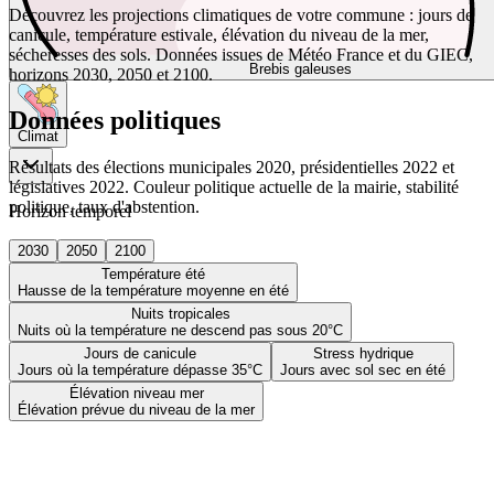
Découvrez les projections climatiques de votre commune : jours de
canicule, température estivale, élévation du niveau de la mer,
sécheresses des sols. Données issues de Météo France et du GIEC,
Brebis galeuses
horizons 2030, 2050 et 2100.
Données politiques
Climat
Résultats des élections municipales 2020, présidentielles 2022 et
législatives 2022. Couleur politique actuelle de la mairie, stabilité
politique, taux d'abstention.
Horizon temporel
2030
2050
2100
Température été
Hausse de la température moyenne en été
Nuits tropicales
Nuits où la température ne descend pas sous 20°C
Jours de canicule
Stress hydrique
Jours où la température dépasse 35°C
Jours avec sol sec en été
Élévation niveau mer
Élévation prévue du niveau de la mer