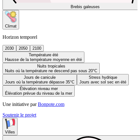
Brebis galeuses
Climat
Horizon temporel
2030
2050
2100
Température été
Hausse de la température moyenne en été
Nuits tropicales
Nuits où la température ne descend pas sous 20°C
Jours de canicule
Stress hydrique
Jours où la température dépasse 35°C
Jours avec sol sec en été
Élévation niveau mer
Élévation prévue du niveau de la mer
Une initiative par
Bonpote.com
Soutenir le projet
Villes