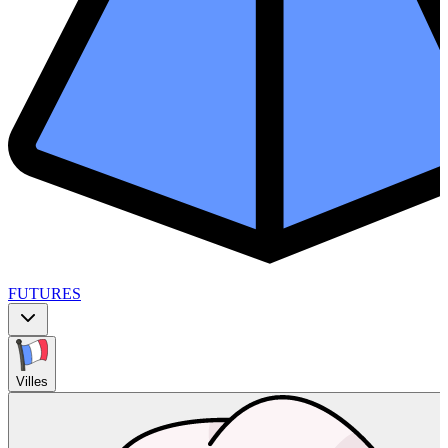
FUTURES
Villes