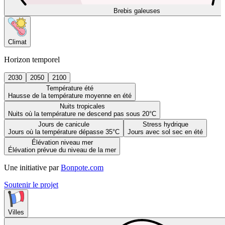
Brebis galeuses
Climat
Horizon temporel
2030
2050
2100
Température été
Hausse de la température moyenne en été
Nuits tropicales
Nuits où la température ne descend pas sous 20°C
Jours de canicule
Stress hydrique
Jours où la température dépasse 35°C
Jours avec sol sec en été
Élévation niveau mer
Élévation prévue du niveau de la mer
Une initiative par
Bonpote.com
Soutenir le projet
Villes