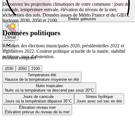
Découvrez les projections climatiques de votre commune : jours de
canicule, température estivale, élévation du niveau de la mer,
sécheresses des sols. Données issues de Météo France et du GIEC,
Brebis galeuses
horizons 2030, 2050 et 2100.
Données politiques
Climat
Résultats des élections municipales 2020, présidentielles 2022 et
législatives 2022. Couleur politique actuelle de la mairie, stabilité
politique, taux d'abstention.
Horizon temporel
2030
2050
2100
Température été
Hausse de la température moyenne en été
Nuits tropicales
Nuits où la température ne descend pas sous 20°C
Jours de canicule
Stress hydrique
Jours où la température dépasse 35°C
Jours avec sol sec en été
Élévation niveau mer
Élévation prévue du niveau de la mer