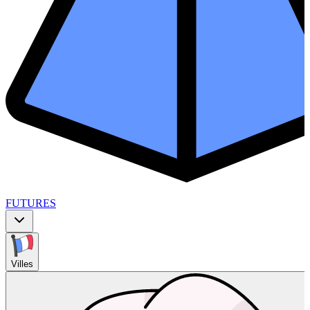
FUTURES
Villes