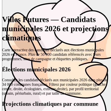
Villes Futures — Candidats
municipales 2026 et projections
climatiques
Carte interactive des candidats déclarés aux élections municipales
2026 en France. Plus de 50 000 candidats référencés avec leurs
programmes, sites de campagne et étiquettes politiques.
Élections municipales 2026
Consultez les candidats déclarés aux municipales 2026 dans plus de
34 000 communes françaises. Filtrez par couleur politique (gauche,
centre, droite, écologistes, extrême-droite), par profil territorial
(urbain, périurbain, rural) et par taille de commune.
Projections climatiques par commune