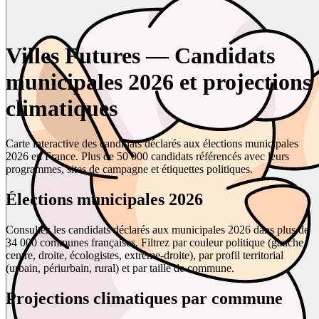
Villes Futures — Candidats
municipales 2026 et projections
climatiques
Carte interactive des candidats déclarés aux élections municipales
2026 en France. Plus de 50 000 candidats référencés avec leurs
programmes, sites de campagne et étiquettes politiques.
Élections municipales 2026
Consultez les candidats déclarés aux municipales 2026 dans plus de
34 000 communes françaises. Filtrez par couleur politique (gauche,
centre, droite, écologistes, extrême-droite), par profil territorial
(urbain, périurbain, rural) et par taille de commune.
Projections climatiques par commune