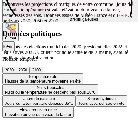
Découvrez les projections climatiques de votre commune : jours de
canicule, température estivale, élévation du niveau de la mer,
sécheresses des sols. Données issues de Météo France et du GIEC,
Brebis galeuses
horizons 2030, 2050 et 2100.
Données politiques
Climat
Résultats des élections municipales 2020, présidentielles 2022 et
législatives 2022. Couleur politique actuelle de la mairie, stabilité
politique, taux d'abstention.
Horizon temporel
2030
2050
2100
Température été
Hausse de la température moyenne en été
Nuits tropicales
Nuits où la température ne descend pas sous 20°C
Jours de canicule
Stress hydrique
Jours où la température dépasse 35°C
Jours avec sol sec en été
Élévation niveau mer
Élévation prévue du niveau de la mer