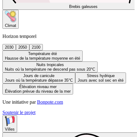
Brebis galeuses
Climat
Horizon temporel
2030
2050
2100
Température été
Hausse de la température moyenne en été
Nuits tropicales
Nuits où la température ne descend pas sous 20°C
Jours de canicule
Stress hydrique
Jours où la température dépasse 35°C
Jours avec sol sec en été
Élévation niveau mer
Élévation prévue du niveau de la mer
Une initiative par
Bonpote.com
Soutenir le projet
Villes