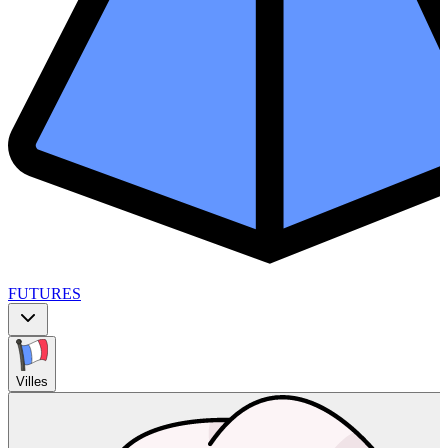
FUTURES
Villes