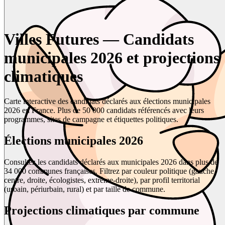
Villes Futures — Candidats
municipales 2026 et projections
climatiques
Carte interactive des candidats déclarés aux élections municipales
2026 en France. Plus de 50 000 candidats référencés avec leurs
programmes, sites de campagne et étiquettes politiques.
Élections municipales 2026
Consultez les candidats déclarés aux municipales 2026 dans plus de
34 000 communes françaises. Filtrez par couleur politique (gauche,
centre, droite, écologistes, extrême-droite), par profil territorial
(urbain, périurbain, rural) et par taille de commune.
Projections climatiques par commune