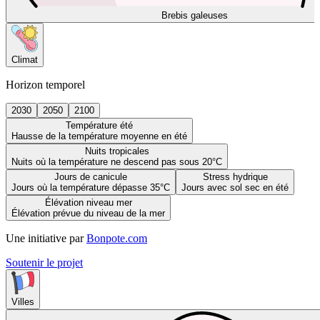
Brebis galeuses
Climat
Horizon temporel
2030
2050
2100
Température été
Hausse de la température moyenne en été
Nuits tropicales
Nuits où la température ne descend pas sous 20°C
Jours de canicule
Stress hydrique
Jours où la température dépasse 35°C
Jours avec sol sec en été
Élévation niveau mer
Élévation prévue du niveau de la mer
Une initiative par
Bonpote.com
Soutenir le projet
Villes