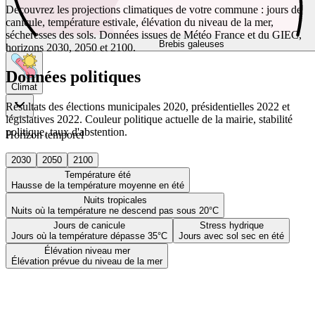
Découvrez les projections climatiques de votre commune : jours de
canicule, température estivale, élévation du niveau de la mer,
sécheresses des sols. Données issues de Météo France et du GIEC,
Brebis galeuses
horizons 2030, 2050 et 2100.
Données politiques
Climat
Résultats des élections municipales 2020, présidentielles 2022 et
législatives 2022. Couleur politique actuelle de la mairie, stabilité
politique, taux d'abstention.
Horizon temporel
2030
2050
2100
Température été
Hausse de la température moyenne en été
Nuits tropicales
Nuits où la température ne descend pas sous 20°C
Jours de canicule
Stress hydrique
Jours où la température dépasse 35°C
Jours avec sol sec en été
Élévation niveau mer
Élévation prévue du niveau de la mer