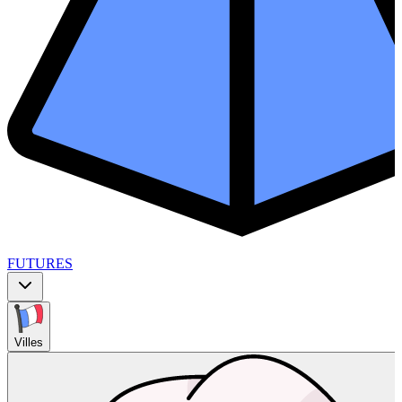
FUTURES
Villes