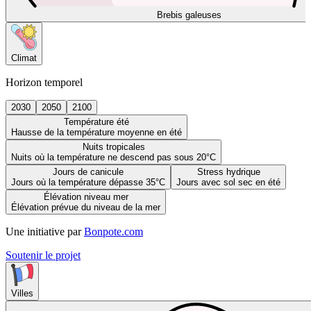
Brebis galeuses
Climat
Horizon temporel
2030
2050
2100
Température été
Hausse de la température moyenne en été
Nuits tropicales
Nuits où la température ne descend pas sous 20°C
Jours de canicule
Stress hydrique
Jours où la température dépasse 35°C
Jours avec sol sec en été
Élévation niveau mer
Élévation prévue du niveau de la mer
Une initiative par
Bonpote.com
Soutenir le projet
Villes