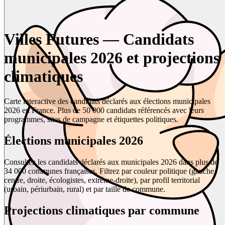
Villes Futures — Candidats
municipales 2026 et projections
climatiques
Carte interactive des candidats déclarés aux élections municipales
2026 en France. Plus de 50 000 candidats référencés avec leurs
programmes, sites de campagne et étiquettes politiques.
Élections municipales 2026
Consultez les candidats déclarés aux municipales 2026 dans plus de
34 000 communes françaises. Filtrez par couleur politique (gauche,
centre, droite, écologistes, extrême-droite), par profil territorial
(urbain, périurbain, rural) et par taille de commune.
Projections climatiques par commune