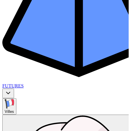
FUTURES
Villes