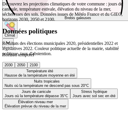
Découvrez les projections climatiques de votre commune : jours de
canicule, température estivale, élévation du niveau de la mer,
sécheresses des sols. Données issues de Météo France et du GIEC,
Brebis galeuses
horizons 2030, 2050 et 2100.
Données politiques
Climat
Résultats des élections municipales 2020, présidentielles 2022 et
législatives 2022. Couleur politique actuelle de la mairie, stabilité
politique, taux d'abstention.
Horizon temporel
2030
2050
2100
Température été
Hausse de la température moyenne en été
Nuits tropicales
Nuits où la température ne descend pas sous 20°C
Jours de canicule
Stress hydrique
Jours où la température dépasse 35°C
Jours avec sol sec en été
Élévation niveau mer
Élévation prévue du niveau de la mer