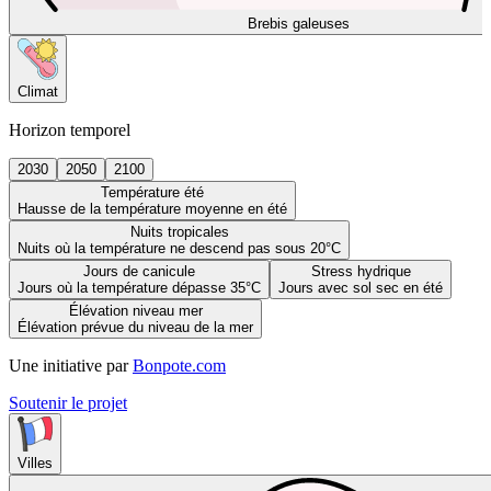
Brebis galeuses
Climat
Horizon temporel
2030
2050
2100
Température été
Hausse de la température moyenne en été
Nuits tropicales
Nuits où la température ne descend pas sous 20°C
Jours de canicule
Stress hydrique
Jours où la température dépasse 35°C
Jours avec sol sec en été
Élévation niveau mer
Élévation prévue du niveau de la mer
Une initiative par
Bonpote.com
Soutenir le projet
Villes