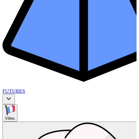
FUTURES
Villes