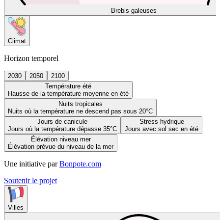
Brebis galeuses
Climat
Horizon temporel
2030
2050
2100
Température été
Hausse de la température moyenne en été
Nuits tropicales
Nuits où la température ne descend pas sous 20°C
Jours de canicule
Stress hydrique
Jours où la température dépasse 35°C
Jours avec sol sec en été
Élévation niveau mer
Élévation prévue du niveau de la mer
Une initiative par
Bonpote.com
Soutenir le projet
Villes