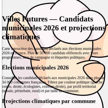
Villes Futures — Candidats
municipales 2026 et projections
climatiques
Carte interactive des candidats déclarés aux élections municipales
2026 en France. Plus de 50 000 candidats référencés avec leurs
programmes, sites de campagne et étiquettes politiques.
Élections municipales 2026
Consultez les candidats déclarés aux municipales 2026 dans plus de
34 000 communes françaises. Filtrez par couleur politique (gauche,
centre, droite, écologistes, extrême-droite), par profil territorial
(urbain, périurbain, rural) et par taille de commune.
Projections climatiques par commune