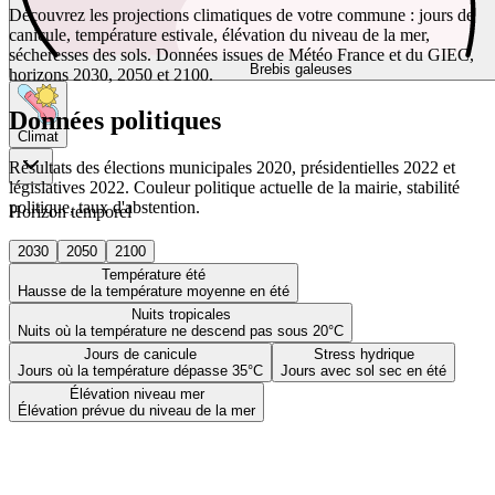
Découvrez les projections climatiques de votre commune : jours de
canicule, température estivale, élévation du niveau de la mer,
sécheresses des sols. Données issues de Météo France et du GIEC,
Brebis galeuses
horizons 2030, 2050 et 2100.
Données politiques
Climat
Résultats des élections municipales 2020, présidentielles 2022 et
législatives 2022. Couleur politique actuelle de la mairie, stabilité
politique, taux d'abstention.
Horizon temporel
2030
2050
2100
Température été
Hausse de la température moyenne en été
Nuits tropicales
Nuits où la température ne descend pas sous 20°C
Jours de canicule
Stress hydrique
Jours où la température dépasse 35°C
Jours avec sol sec en été
Élévation niveau mer
Élévation prévue du niveau de la mer