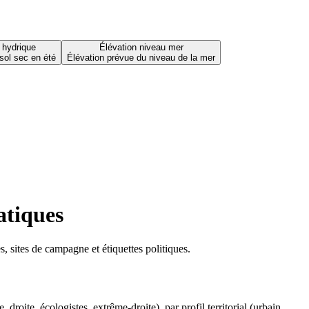
 hydrique
Élévation niveau mer
sol sec en été
Élévation prévue du niveau de la mer
atiques
 sites de campagne et étiquettes politiques.
oite, écologistes, extrême-droite), par profil territorial (urbain,