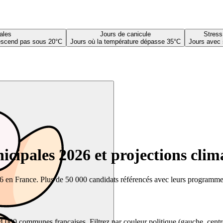
ales
Jours de canicule
Stress
descend pas sous 20°C
Jours où la température dépasse 35°C
Jours avec 
cipales 2026 et projections clim
26 en France. Plus de 50 000 candidats référencés avec leurs programmes,
00 communes françaises. Filtrez par couleur politique (gauche, centre, dr