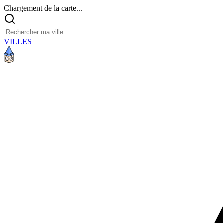
Chargement de la carte...
VILLES