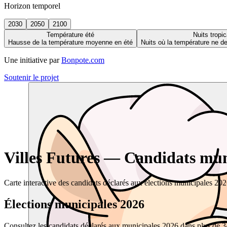
Horizon temporel
2030
2050
2100
Température été
Nuits tropic
Hausse de la température moyenne en été
Nuits où la température ne 
Une initiative par
Bonpote.com
Soutenir le projet
Villes Futures — Candidats muni
Carte interactive des candidats déclarés aux élections municipales 20
Élections municipales 2026
Consultez les candidats déclarés aux municipales 2026 dans plus de 34 0