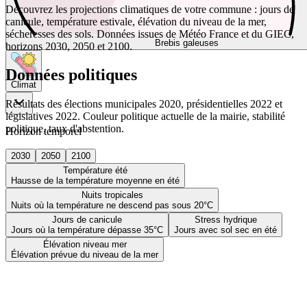
Découvrez les projections climatiques de votre commune : jours de
canicule, température estivale, élévation du niveau de la mer,
sécheresses des sols. Données issues de Météo France et du GIEC,
Brebis galeuses
horizons 2030, 2050 et 2100.
Données politiques
Climat
Résultats des élections municipales 2020, présidentielles 2022 et
législatives 2022. Couleur politique actuelle de la mairie, stabilité
politique, taux d'abstention.
Horizon temporel
2030
2050
2100
Température été
Hausse de la température moyenne en été
Nuits tropicales
Nuits où la température ne descend pas sous 20°C
Jours de canicule
Stress hydrique
Jours où la température dépasse 35°C
Jours avec sol sec en été
Élévation niveau mer
Élévation prévue du niveau de la mer