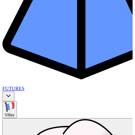
FUTURES
Villes