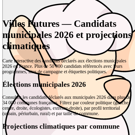
Villes Futures — Candidats
municipales 2026 et projections
climatiques
Carte interactive des candidats déclarés aux élections municipales
2026 en France. Plus de 50 000 candidats référencés avec leurs
programmes, sites de campagne et étiquettes politiques.
Élections municipales 2026
Consultez les candidats déclarés aux municipales 2026 dans plus de
34 000 communes françaises. Filtrez par couleur politique (gauche,
centre, droite, écologistes, extrême-droite), par profil territorial
(urbain, périurbain, rural) et par taille de commune.
Projections climatiques par commune