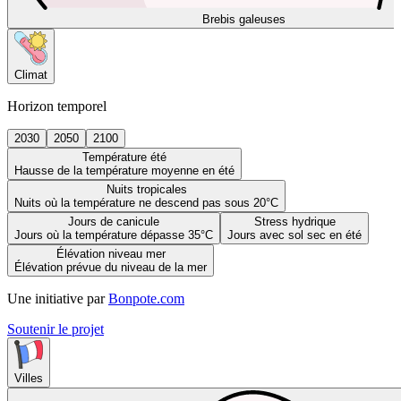
Brebis galeuses
Climat
Horizon temporel
2030
2050
2100
Température été
Hausse de la température moyenne en été
Nuits tropicales
Nuits où la température ne descend pas sous 20°C
Jours de canicule
Stress hydrique
Jours où la température dépasse 35°C
Jours avec sol sec en été
Élévation niveau mer
Élévation prévue du niveau de la mer
Une initiative par
Bonpote.com
Soutenir le projet
Villes