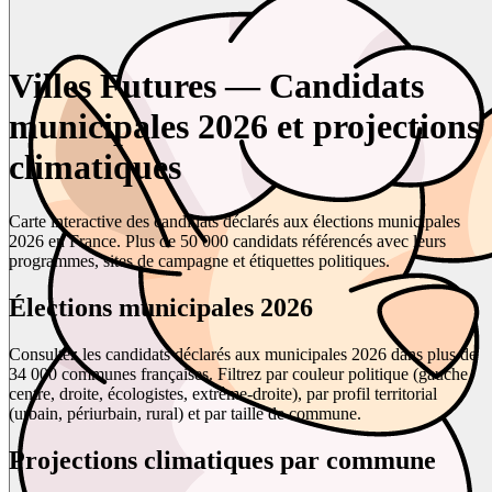
Villes Futures — Candidats
municipales 2026 et projections
climatiques
Carte interactive des candidats déclarés aux élections municipales
2026 en France. Plus de 50 000 candidats référencés avec leurs
programmes, sites de campagne et étiquettes politiques.
Élections municipales 2026
Consultez les candidats déclarés aux municipales 2026 dans plus de
34 000 communes françaises. Filtrez par couleur politique (gauche,
centre, droite, écologistes, extrême-droite), par profil territorial
(urbain, périurbain, rural) et par taille de commune.
Projections climatiques par commune