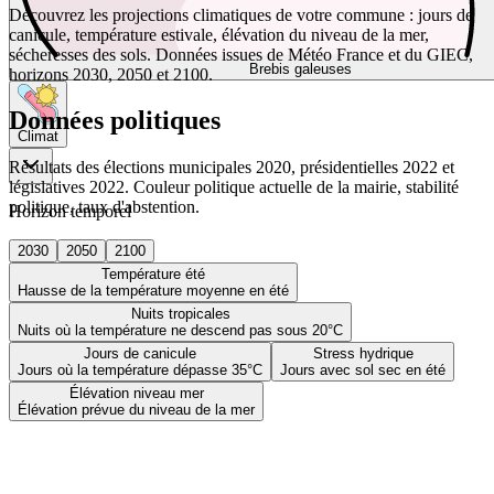
Découvrez les projections climatiques de votre commune : jours de
canicule, température estivale, élévation du niveau de la mer,
sécheresses des sols. Données issues de Météo France et du GIEC,
Brebis galeuses
horizons 2030, 2050 et 2100.
Données politiques
Climat
Résultats des élections municipales 2020, présidentielles 2022 et
législatives 2022. Couleur politique actuelle de la mairie, stabilité
politique, taux d'abstention.
Horizon temporel
2030
2050
2100
Température été
Hausse de la température moyenne en été
Nuits tropicales
Nuits où la température ne descend pas sous 20°C
Jours de canicule
Stress hydrique
Jours où la température dépasse 35°C
Jours avec sol sec en été
Élévation niveau mer
Élévation prévue du niveau de la mer