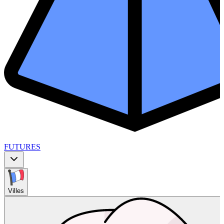
FUTURES
Villes