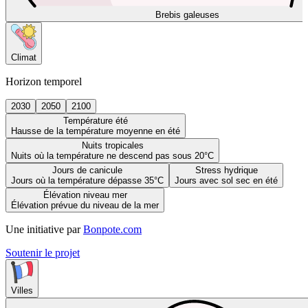
Brebis galeuses
Climat
Horizon temporel
2030
2050
2100
Température été
Hausse de la température moyenne en été
Nuits tropicales
Nuits où la température ne descend pas sous 20°C
Jours de canicule
Stress hydrique
Jours où la température dépasse 35°C
Jours avec sol sec en été
Élévation niveau mer
Élévation prévue du niveau de la mer
Une initiative par
Bonpote.com
Soutenir le projet
Villes