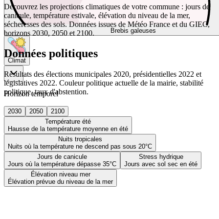
Découvrez les projections climatiques de votre commune : jours de
canicule, température estivale, élévation du niveau de la mer,
sécheresses des sols. Données issues de Météo France et du GIEC,
Brebis galeuses
horizons 2030, 2050 et 2100.
Données politiques
Climat
Résultats des élections municipales 2020, présidentielles 2022 et
législatives 2022. Couleur politique actuelle de la mairie, stabilité
politique, taux d'abstention.
Horizon temporel
2030
2050
2100
Température été
Hausse de la température moyenne en été
Nuits tropicales
Nuits où la température ne descend pas sous 20°C
Jours de canicule
Stress hydrique
Jours où la température dépasse 35°C
Jours avec sol sec en été
Élévation niveau mer
Élévation prévue du niveau de la mer