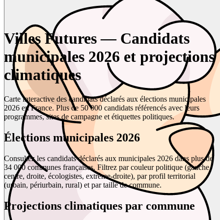
Villes Futures — Candidats
municipales 2026 et projections
climatiques
Carte interactive des candidats déclarés aux élections municipales
2026 en France. Plus de 50 000 candidats référencés avec leurs
programmes, sites de campagne et étiquettes politiques.
Élections municipales 2026
Consultez les candidats déclarés aux municipales 2026 dans plus de
34 000 communes françaises. Filtrez par couleur politique (gauche,
centre, droite, écologistes, extrême-droite), par profil territorial
(urbain, périurbain, rural) et par taille de commune.
Projections climatiques par commune