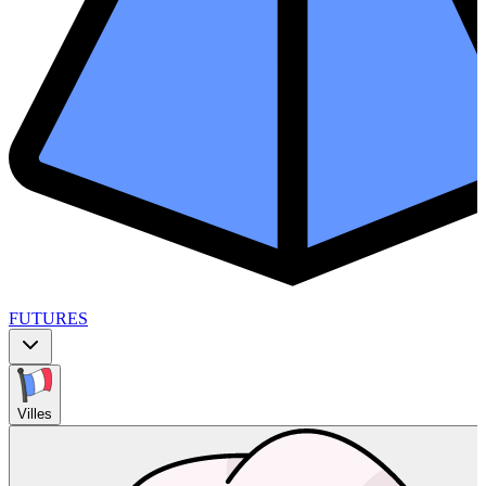
FUTURES
Villes