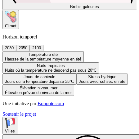
Brebis galeuses
Climat
Horizon temporel
2030
2050
2100
Température été
Hausse de la température moyenne en été
Nuits tropicales
Nuits où la température ne descend pas sous 20°C
Jours de canicule
Stress hydrique
Jours où la température dépasse 35°C
Jours avec sol sec en été
Élévation niveau mer
Élévation prévue du niveau de la mer
Une initiative par
Bonpote.com
Soutenir le projet
Villes