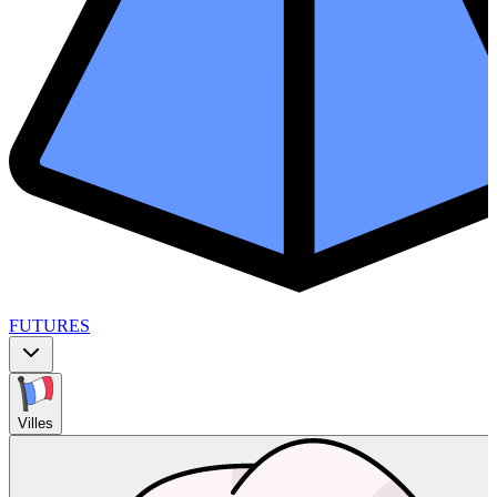
FUTURES
Villes