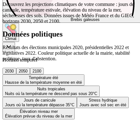
Découvrez les projections climatiques de votre commune : jours de
canicule, température estivale, élévation du niveau de la mer,
sécheresses des sols. Données issues de Météo France et du GIEC,
Brebis galeuses
horizons 2030, 2050 et 2100.
Données politiques
Climat
Résultats des élections municipales 2020, présidentielles 2022 et
législatives 2022. Couleur politique actuelle de la mairie, stabilité
politique, taux d'abstention.
Horizon temporel
2030
2050
2100
Température été
Hausse de la température moyenne en été
Nuits tropicales
Nuits où la température ne descend pas sous 20°C
Jours de canicule
Stress hydrique
Jours où la température dépasse 35°C
Jours avec sol sec en été
Élévation niveau mer
Élévation prévue du niveau de la mer