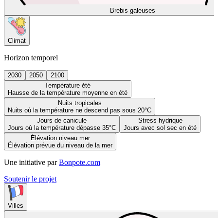
Brebis galeuses
Climat
Horizon temporel
2030
2050
2100
Température été
Hausse de la température moyenne en été
Nuits tropicales
Nuits où la température ne descend pas sous 20°C
Jours de canicule
Stress hydrique
Jours où la température dépasse 35°C
Jours avec sol sec en été
Élévation niveau mer
Élévation prévue du niveau de la mer
Une initiative par
Bonpote.com
Soutenir le projet
Villes