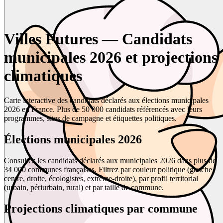
Villes Futures — Candidats
municipales 2026 et projections
climatiques
Carte interactive des candidats déclarés aux élections municipales
2026 en France. Plus de 50 000 candidats référencés avec leurs
programmes, sites de campagne et étiquettes politiques.
Élections municipales 2026
Consultez les candidats déclarés aux municipales 2026 dans plus de
34 000 communes françaises. Filtrez par couleur politique (gauche,
centre, droite, écologistes, extrême-droite), par profil territorial
(urbain, périurbain, rural) et par taille de commune.
Projections climatiques par commune