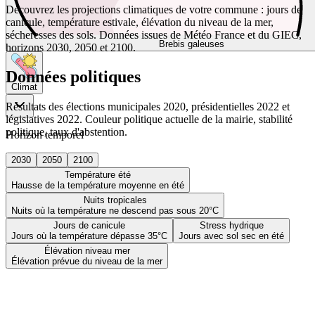
Découvrez les projections climatiques de votre commune : jours de
canicule, température estivale, élévation du niveau de la mer,
sécheresses des sols. Données issues de Météo France et du GIEC,
Brebis galeuses
horizons 2030, 2050 et 2100.
Données politiques
Climat
Résultats des élections municipales 2020, présidentielles 2022 et
législatives 2022. Couleur politique actuelle de la mairie, stabilité
politique, taux d'abstention.
Horizon temporel
2030
2050
2100
Température été
Hausse de la température moyenne en été
Nuits tropicales
Nuits où la température ne descend pas sous 20°C
Jours de canicule
Stress hydrique
Jours où la température dépasse 35°C
Jours avec sol sec en été
Élévation niveau mer
Élévation prévue du niveau de la mer