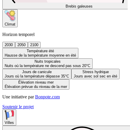
Brebis galeuses
Climat
Horizon temporel
2030
2050
2100
Température été
Hausse de la température moyenne en été
Nuits tropicales
Nuits où la température ne descend pas sous 20°C
Jours de canicule
Stress hydrique
Jours où la température dépasse 35°C
Jours avec sol sec en été
Élévation niveau mer
Élévation prévue du niveau de la mer
Une initiative par
Bonpote.com
Soutenir le projet
Villes