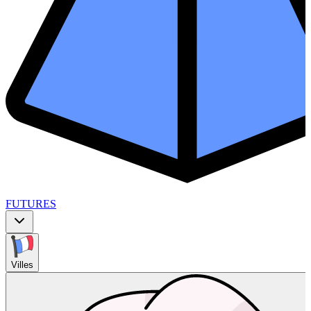
FUTURES
Villes