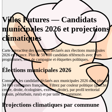
Villes Futures — Candidats
municipales 2026 et projections
climatiques
Carte interactive des candidats déclarés aux élections municipales
2026 en France. Plus de 50 000 candidats référencés avec leurs
programmes, sites de campagne et étiquettes politiques.
Élections municipales 2026
Consultez les candidats déclarés aux municipales 2026 dans plus de
34 000 communes françaises. Filtrez par couleur politique (gauche,
centre, droite, écologistes, extrême-droite), par profil territorial
(urbain, périurbain, rural) et par taille de commune.
Projections climatiques par commune