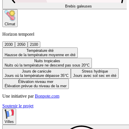
Brebis galeuses
Climat
Horizon temporel
2030
2050
2100
Température été
Hausse de la température moyenne en été
Nuits tropicales
Nuits où la température ne descend pas sous 20°C
Jours de canicule
Stress hydrique
Jours où la température dépasse 35°C
Jours avec sol sec en été
Élévation niveau mer
Élévation prévue du niveau de la mer
Une initiative par
Bonpote.com
Soutenir le projet
Villes