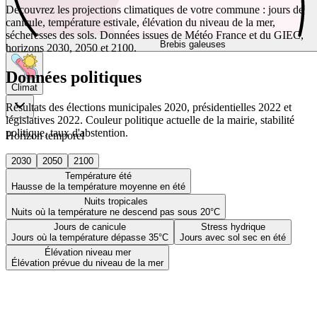
Découvrez les projections climatiques de votre commune : jours de
canicule, température estivale, élévation du niveau de la mer,
sécheresses des sols. Données issues de Météo France et du GIEC,
Brebis galeuses
horizons 2030, 2050 et 2100.
Données politiques
Climat
Résultats des élections municipales 2020, présidentielles 2022 et
législatives 2022. Couleur politique actuelle de la mairie, stabilité
politique, taux d'abstention.
Horizon temporel
2030
2050
2100
Température été
Hausse de la température moyenne en été
Nuits tropicales
Nuits où la température ne descend pas sous 20°C
Jours de canicule
Stress hydrique
Jours où la température dépasse 35°C
Jours avec sol sec en été
Élévation niveau mer
Élévation prévue du niveau de la mer