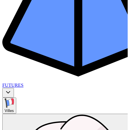
FUTURES
Villes