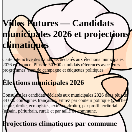
Villes Futures — Candidats
municipales 2026 et projections
climatiques
Carte interactive des candidats déclarés aux élections municipales
2026 en France. Plus de 50 000 candidats référencés avec leurs
programmes, sites de campagne et étiquettes politiques.
Élections municipales 2026
Consultez les candidats déclarés aux municipales 2026 dans plus de
34 000 communes françaises. Filtrez par couleur politique (gauche,
centre, droite, écologistes, extrême-droite), par profil territorial
(urbain, périurbain, rural) et par taille de commune.
Projections climatiques par commune