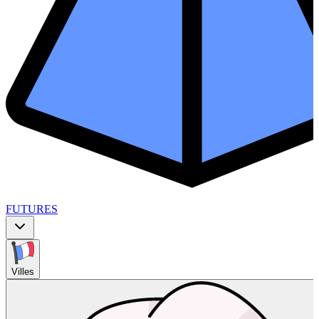
FUTURES
Villes