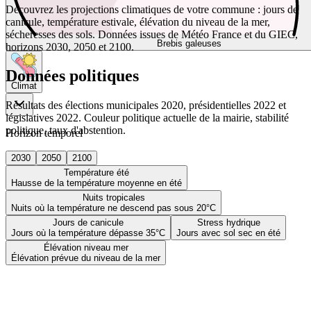
Découvrez les projections climatiques de votre commune : jours de
canicule, température estivale, élévation du niveau de la mer,
sécheresses des sols. Données issues de Météo France et du GIEC,
Brebis galeuses
horizons 2030, 2050 et 2100.
Données politiques
Climat
Résultats des élections municipales 2020, présidentielles 2022 et
législatives 2022. Couleur politique actuelle de la mairie, stabilité
politique, taux d'abstention.
Horizon temporel
2030
2050
2100
Température été
Hausse de la température moyenne en été
Nuits tropicales
Nuits où la température ne descend pas sous 20°C
Jours de canicule
Stress hydrique
Jours où la température dépasse 35°C
Jours avec sol sec en été
Élévation niveau mer
Élévation prévue du niveau de la mer