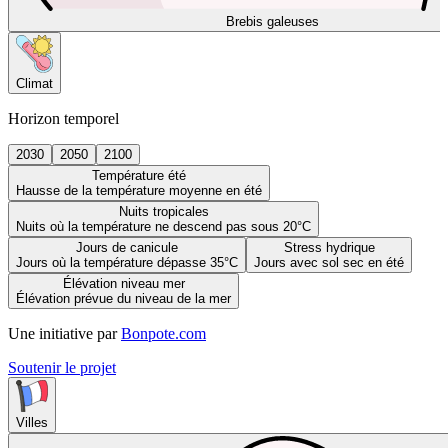
Brebis galeuses
Climat
Horizon temporel
2030
2050
2100
Température été
Hausse de la température moyenne en été
Nuits tropicales
Nuits où la température ne descend pas sous 20°C
Jours de canicule
Stress hydrique
Jours où la température dépasse 35°C
Jours avec sol sec en été
Élévation niveau mer
Élévation prévue du niveau de la mer
Une initiative par
Bonpote.com
Soutenir le projet
Villes