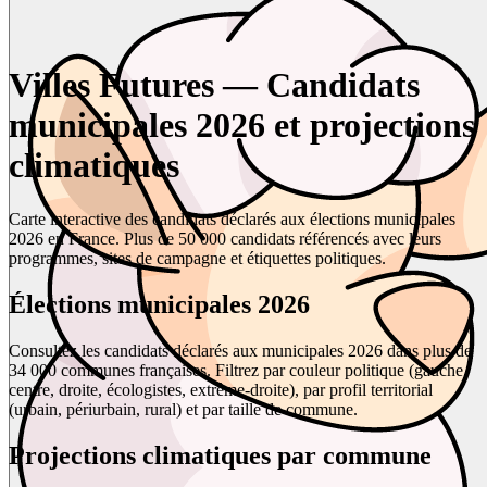
Villes Futures — Candidats
municipales 2026 et projections
climatiques
Carte interactive des candidats déclarés aux élections municipales
2026 en France. Plus de 50 000 candidats référencés avec leurs
programmes, sites de campagne et étiquettes politiques.
Élections municipales 2026
Consultez les candidats déclarés aux municipales 2026 dans plus de
34 000 communes françaises. Filtrez par couleur politique (gauche,
centre, droite, écologistes, extrême-droite), par profil territorial
(urbain, périurbain, rural) et par taille de commune.
Projections climatiques par commune