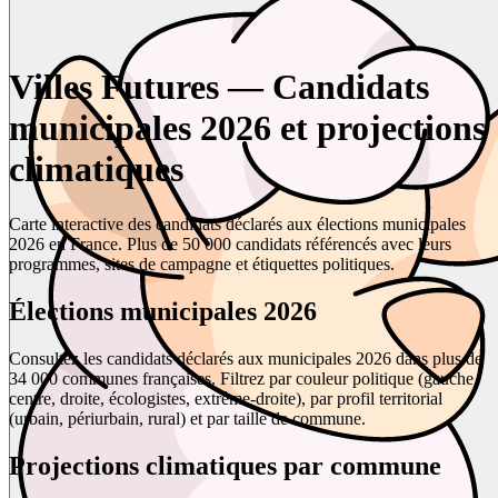
Villes Futures — Candidats
municipales 2026 et projections
climatiques
Carte interactive des candidats déclarés aux élections municipales
2026 en France. Plus de 50 000 candidats référencés avec leurs
programmes, sites de campagne et étiquettes politiques.
Élections municipales 2026
Consultez les candidats déclarés aux municipales 2026 dans plus de
34 000 communes françaises. Filtrez par couleur politique (gauche,
centre, droite, écologistes, extrême-droite), par profil territorial
(urbain, périurbain, rural) et par taille de commune.
Projections climatiques par commune