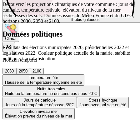
Découvrez les projections climatiques de votre commune : jours de
canicule, température estivale, élévation du niveau de la mer,
sécheresses des sols. Données issues de Météo France et du GIEC,
Brebis galeuses
horizons 2030, 2050 et 2100.
Données politiques
Climat
Résultats des élections municipales 2020, présidentielles 2022 et
législatives 2022. Couleur politique actuelle de la mairie, stabilité
politique, taux d'abstention.
Horizon temporel
2030
2050
2100
Température été
Hausse de la température moyenne en été
Nuits tropicales
Nuits où la température ne descend pas sous 20°C
Jours de canicule
Stress hydrique
Jours où la température dépasse 35°C
Jours avec sol sec en été
Élévation niveau mer
Élévation prévue du niveau de la mer