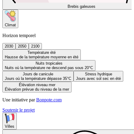
Brebis galeuses
Climat
Horizon temporel
2030
2050
2100
Température été
Hausse de la température moyenne en été
Nuits tropicales
Nuits où la température ne descend pas sous 20°C
Jours de canicule
Stress hydrique
Jours où la température dépasse 35°C
Jours avec sol sec en été
Élévation niveau mer
Élévation prévue du niveau de la mer
Une initiative par
Bonpote.com
Soutenir le projet
Villes