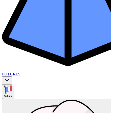
FUTURES
Villes