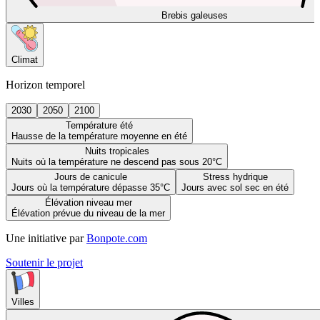
Brebis galeuses
Climat
Horizon temporel
2030
2050
2100
Température été
Hausse de la température moyenne en été
Nuits tropicales
Nuits où la température ne descend pas sous 20°C
Jours de canicule
Stress hydrique
Jours où la température dépasse 35°C
Jours avec sol sec en été
Élévation niveau mer
Élévation prévue du niveau de la mer
Une initiative par
Bonpote.com
Soutenir le projet
Villes