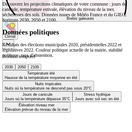
Découvrez les projections climatiques de votre commune : jours de
canicule, température estivale, élévation du niveau de la mer,
sécheresses des sols. Données issues de Météo France et du GIEC,
Brebis galeuses
horizons 2030, 2050 et 2100.
Données politiques
Climat
Résultats des élections municipales 2020, présidentielles 2022 et
législatives 2022. Couleur politique actuelle de la mairie, stabilité
politique, taux d'abstention.
Horizon temporel
2030
2050
2100
Température été
Hausse de la température moyenne en été
Nuits tropicales
Nuits où la température ne descend pas sous 20°C
Jours de canicule
Stress hydrique
Jours où la température dépasse 35°C
Jours avec sol sec en été
Élévation niveau mer
Élévation prévue du niveau de la mer