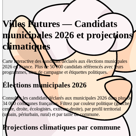
Villes Futures — Candidats
municipales 2026 et projections
climatiques
Carte interactive des candidats déclarés aux élections municipales
2026 en France. Plus de 50 000 candidats référencés avec leurs
programmes, sites de campagne et étiquettes politiques.
Élections municipales 2026
Consultez les candidats déclarés aux municipales 2026 dans plus de
34 000 communes françaises. Filtrez par couleur politique (gauche,
centre, droite, écologistes, extrême-droite), par profil territorial
(urbain, périurbain, rural) et par taille de commune.
Projections climatiques par commune