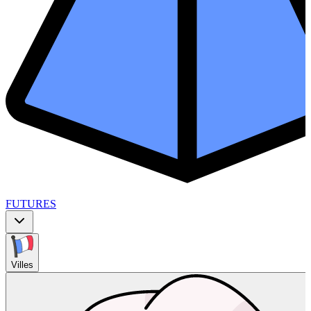
FUTURES
Villes