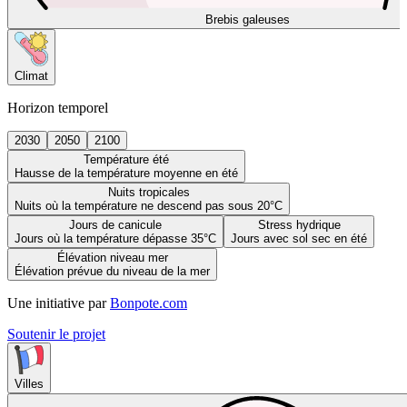
Brebis galeuses
Climat
Horizon temporel
2030
2050
2100
Température été
Hausse de la température moyenne en été
Nuits tropicales
Nuits où la température ne descend pas sous 20°C
Jours de canicule
Stress hydrique
Jours où la température dépasse 35°C
Jours avec sol sec en été
Élévation niveau mer
Élévation prévue du niveau de la mer
Une initiative par
Bonpote.com
Soutenir le projet
Villes