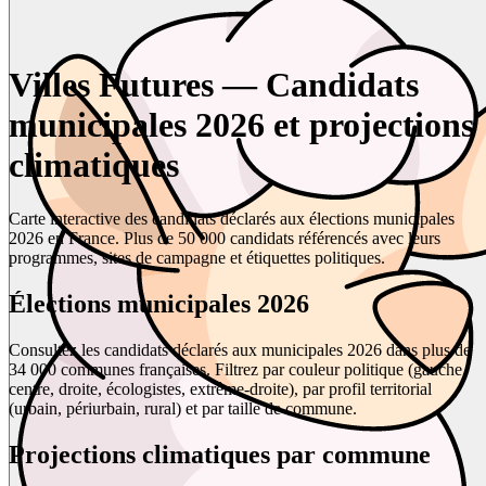
Villes Futures — Candidats
municipales 2026 et projections
climatiques
Carte interactive des candidats déclarés aux élections municipales
2026 en France. Plus de 50 000 candidats référencés avec leurs
programmes, sites de campagne et étiquettes politiques.
Élections municipales 2026
Consultez les candidats déclarés aux municipales 2026 dans plus de
34 000 communes françaises. Filtrez par couleur politique (gauche,
centre, droite, écologistes, extrême-droite), par profil territorial
(urbain, périurbain, rural) et par taille de commune.
Projections climatiques par commune