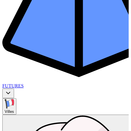
FUTURES
Villes