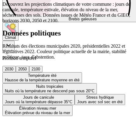
Découvrez les projections climatiques de votre commune : jours de
canicule, température estivale, élévation du niveau de la mer,
sécheresses des sols. Données issues de Météo France et du GIEC,
Brebis galeuses
horizons 2030, 2050 et 2100.
Données politiques
Climat
Résultats des élections municipales 2020, présidentielles 2022 et
législatives 2022. Couleur politique actuelle de la mairie, stabilité
politique, taux d'abstention.
Horizon temporel
2030
2050
2100
Température été
Hausse de la température moyenne en été
Nuits tropicales
Nuits où la température ne descend pas sous 20°C
Jours de canicule
Stress hydrique
Jours où la température dépasse 35°C
Jours avec sol sec en été
Élévation niveau mer
Élévation prévue du niveau de la mer