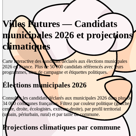
Villes Futures — Candidats
municipales 2026 et projections
climatiques
Carte interactive des candidats déclarés aux élections municipales
2026 en France. Plus de 50 000 candidats référencés avec leurs
programmes, sites de campagne et étiquettes politiques.
Élections municipales 2026
Consultez les candidats déclarés aux municipales 2026 dans plus de
34 000 communes françaises. Filtrez par couleur politique (gauche,
centre, droite, écologistes, extrême-droite), par profil territorial
(urbain, périurbain, rural) et par taille de commune.
Projections climatiques par commune