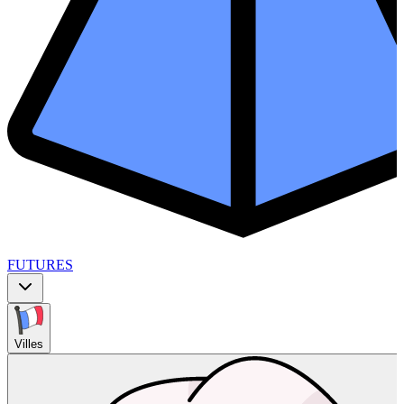
FUTURES
Villes