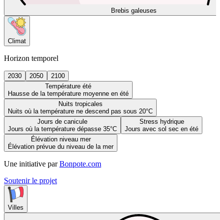
Brebis galeuses
Climat
Horizon temporel
2030
2050
2100
Température été
Hausse de la température moyenne en été
Nuits tropicales
Nuits où la température ne descend pas sous 20°C
Jours de canicule
Stress hydrique
Jours où la température dépasse 35°C
Jours avec sol sec en été
Élévation niveau mer
Élévation prévue du niveau de la mer
Une initiative par
Bonpote.com
Soutenir le projet
Villes