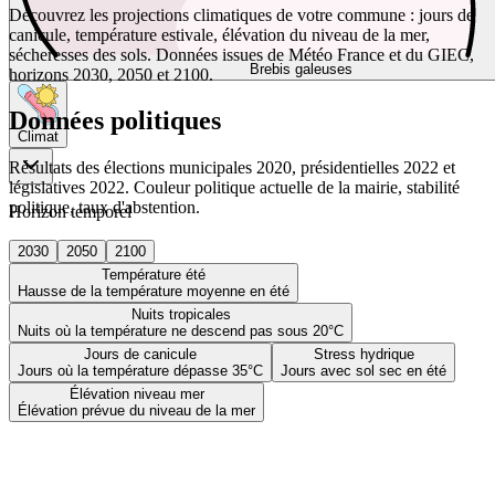
Découvrez les projections climatiques de votre commune : jours de
canicule, température estivale, élévation du niveau de la mer,
sécheresses des sols. Données issues de Météo France et du GIEC,
Brebis galeuses
horizons 2030, 2050 et 2100.
Données politiques
Climat
Résultats des élections municipales 2020, présidentielles 2022 et
législatives 2022. Couleur politique actuelle de la mairie, stabilité
politique, taux d'abstention.
Horizon temporel
2030
2050
2100
Température été
Hausse de la température moyenne en été
Nuits tropicales
Nuits où la température ne descend pas sous 20°C
Jours de canicule
Stress hydrique
Jours où la température dépasse 35°C
Jours avec sol sec en été
Élévation niveau mer
Élévation prévue du niveau de la mer