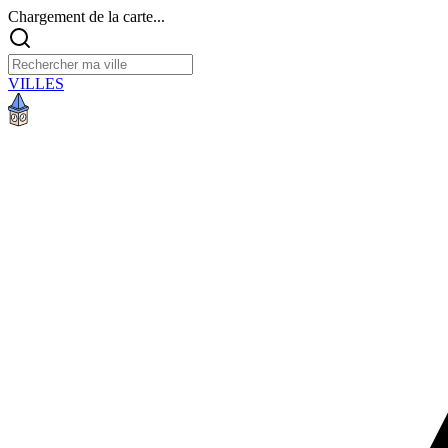
Chargement de la carte...
VILLES