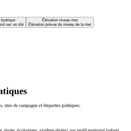
 hydrique
Élévation niveau mer
sol sec en été
Élévation prévue du niveau de la mer
atiques
 sites de campagne et étiquettes politiques.
oite, écologistes, extrême-droite), par profil territorial (urbain,