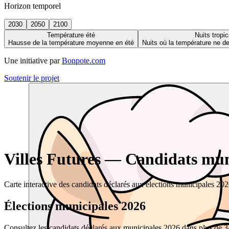
Horizon temporel
2030
2050
2100
Température été
Nuits tropic
Hausse de la température moyenne en été
Nuits où la température ne 
Une initiative par
Bonpote.com
Soutenir le projet
Villes Futures — Candidats muni
Carte interactive des candidats déclarés aux élections municipales 20
Élections municipales 2026
Consultez les candidats déclarés aux municipales 2026 dans plus de 34 0