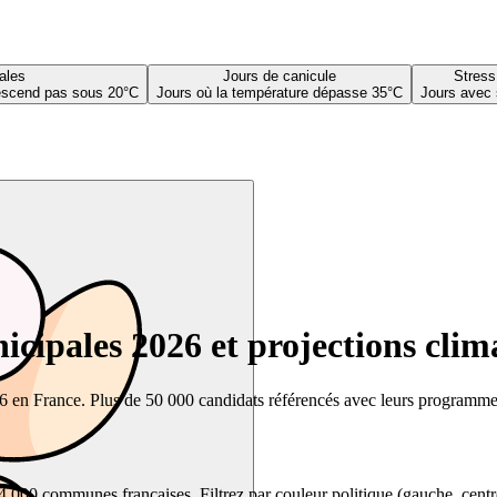
ales
Jours de canicule
Stress
descend pas sous 20°C
Jours où la température dépasse 35°C
Jours avec 
cipales 2026 et projections clim
26 en France. Plus de 50 000 candidats référencés avec leurs programmes,
00 communes françaises. Filtrez par couleur politique (gauche, centre, dr