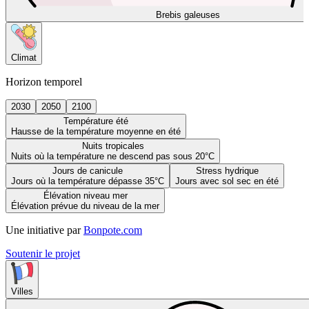
Brebis galeuses
Climat
Horizon temporel
2030
2050
2100
Température été
Hausse de la température moyenne en été
Nuits tropicales
Nuits où la température ne descend pas sous 20°C
Jours de canicule
Stress hydrique
Jours où la température dépasse 35°C
Jours avec sol sec en été
Élévation niveau mer
Élévation prévue du niveau de la mer
Une initiative par
Bonpote.com
Soutenir le projet
Villes