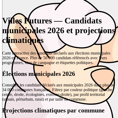
Villes Futures — Candidats
municipales 2026 et projections
climatiques
Carte interactive des candidats déclarés aux élections municipales
2026 en France. Plus de 50 000 candidats référencés avec leurs
programmes, sites de campagne et étiquettes politiques.
Élections municipales 2026
Consultez les candidats déclarés aux municipales 2026 dans plus de
34 000 communes françaises. Filtrez par couleur politique (gauche,
centre, droite, écologistes, extrême-droite), par profil territorial
(urbain, périurbain, rural) et par taille de commune.
Projections climatiques par commune