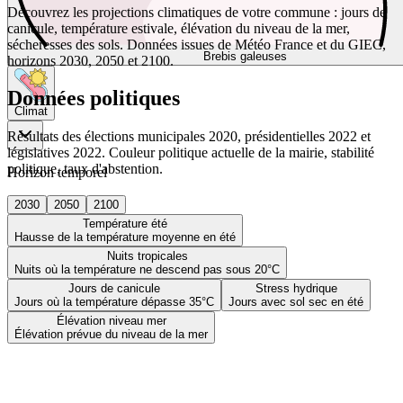
Découvrez les projections climatiques de votre commune : jours de
canicule, température estivale, élévation du niveau de la mer,
sécheresses des sols. Données issues de Météo France et du GIEC,
Brebis galeuses
horizons 2030, 2050 et 2100.
Données politiques
Climat
Résultats des élections municipales 2020, présidentielles 2022 et
législatives 2022. Couleur politique actuelle de la mairie, stabilité
politique, taux d'abstention.
Horizon temporel
2030
2050
2100
Température été
Hausse de la température moyenne en été
Nuits tropicales
Nuits où la température ne descend pas sous 20°C
Jours de canicule
Stress hydrique
Jours où la température dépasse 35°C
Jours avec sol sec en été
Élévation niveau mer
Élévation prévue du niveau de la mer