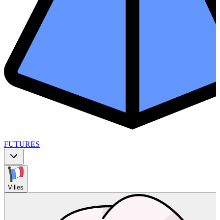
FUTURES
Villes